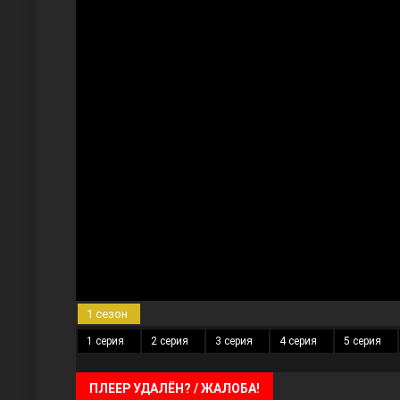
Три сестры
Ветреный холм
1 сезон
1 серия
2 серия
3 серия
4 серия
5 серия
ПЛЕЕР УДАЛЁН? / ЖАЛОБА!