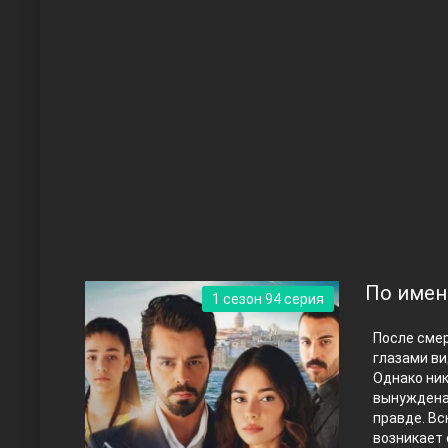
Чукур
Основание: Осман
По имен
1 сезон 94 серия
После сме
глазами ви
Однако ник
вынуждена 
правде.
Вс
Правосyдие
возникает 