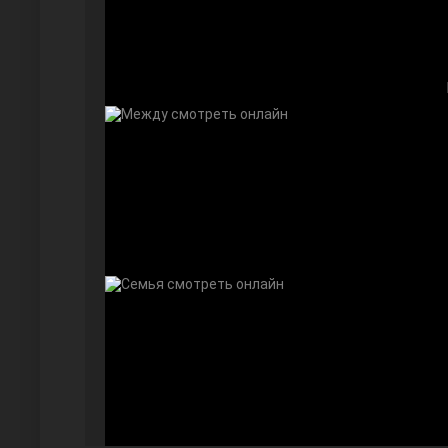
Далекий город
Ранняя пташка