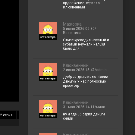
прдолжение сериала
Клюквенный
Мажорка
5 июня 2026 09:30/
Валентина
Олизе-крокодил носатый и
зубатый неужели нельзя
было для
Клюквенный
2 июня 2026 15:47/
admin
Добрый день Мила. Какие
деньги? У нас полностью
просмотр
Клюквенный
31 мая 2026 14:11/мила
ну и где 36 серия деньги
2 серия
13 серия
14 серия
15 серия
16 серия
17 серия
18 
сняли