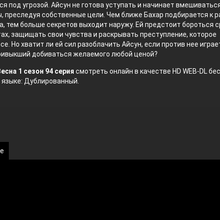
я под угрозой. Айсун не готова уступать и начинает вмешиваться
, преследуя собственные цели.
Чем ближе Бахар подбирается к р
а, тем больше секретов выходит наружу. Ей предстоит бороться с
ах, защищать свои чувства и раскрывать преступление, которое
се. Но хватит ли ей сил разоблачить Айсун, если против нее играе
привыкший добиваться желаемого любой ценой?
есна 1 сезон 94 серия
смотреть онлайн в качестве HD WEB-DL бе
 языке: Дублированный.
ке