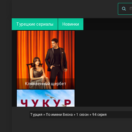
Турецкие сериалы
Новинки
Клюквенный щербет
Турция
»
По имени Весна
»
1 сезон
» 94 серия