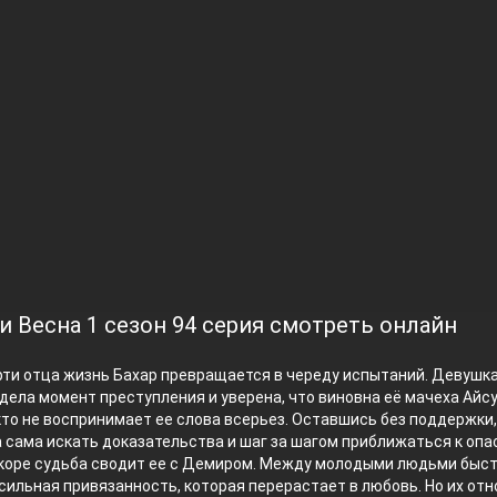
и Весна 1 сезон 94 серия смотреть онлайн
рти отца жизнь Бахар превращается в череду испытаний. Девушк
дела момент преступления и уверена, что виновна её мачеха Айсу
то не воспринимает ее слова всерьез. Оставшись без поддержки,
сама искать доказательства и шаг за шагом приближаться к опа
коре судьба сводит ее с Демиром. Между молодыми людьми быс
сильная привязанность, которая перерастает в любовь. Но их от