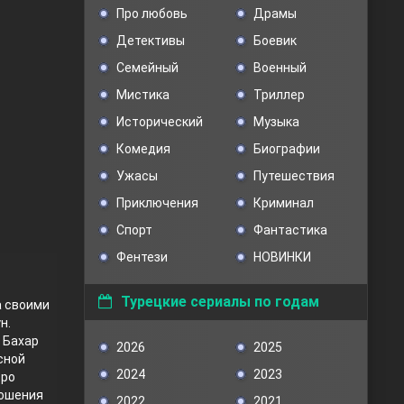
Про любовь
Драмы
Детективы
Боевик
Семейный
Военный
Мистика
Триллер
Исторический
Музыка
Комедия
Биографии
Ужасы
Путешествия
Приключения
Криминал
Спорт
Фантастика
Фентези
НОВИНКИ
Турецкие сериалы по годам
а своими
н.
 Бахар
2026
2025
сной
2024
2023
тро
ношения
2022
2021