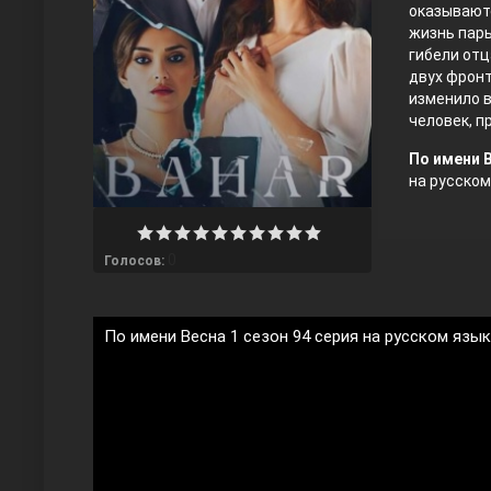
оказываютс
жизнь пары
гибели отц
двух фронт
изменило в
человек, 
По имени В
на русском
Любовь напрокат
0
Голосов:
По имени Весна 1 сезон 94 серия на русском язы
Воскресший Эртугрул