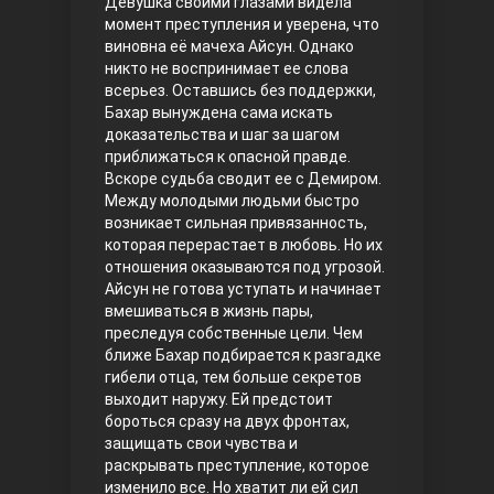
Девушка своими глазами видела
момент преступления и уверена, что
Правосyдие
виновна её мачеха Айсун. Однако
никто не воспринимает ее слова
всерьез. Оставшись без поддержки,
Бахар вынуждена сама искать
доказательства и шаг за шагом
приближаться к опасной правде.
Вскоре судьба сводит ее с Демиром.
Между молодыми людьми быстро
возникает сильная привязанность,
которая перерастает в любовь. Но их
Любовь напрокат
отношения оказываются под угрозой.
Айсун не готова уступать и начинает
вмешиваться в жизнь пары,
преследуя собственные цели.
Чем
ближе Бахар подбирается к разгадке
гибели отца, тем больше секретов
выходит наружу. Ей предстоит
бороться сразу на двух фронтах,
защищать свои чувства и
раскрывать преступление, которое
Воскресший Эртугрул
изменило все. Но хватит ли ей сил