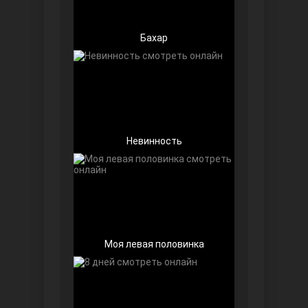
Бахар
Далекий город
Невинность
Моя левая половинка
Ранняя пташка