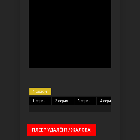
Безграничная любовь
Красивее, чем ты
1 сезон
1 серия
2 серия
3 серия
4 серия
5 серия
ПЛЕЕР УДАЛЁН? / ЖАЛОБА!