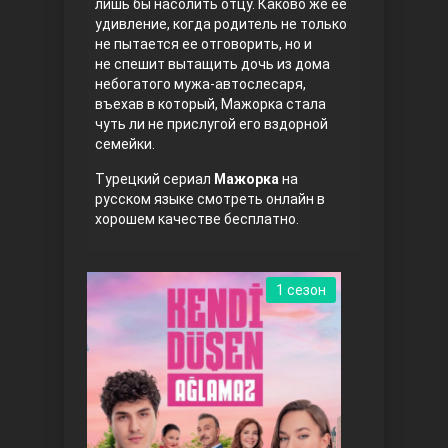
лишь бы насолить отцу. Каково же ее
удивление, когда родитель не только
не пытается ее отговорить, но и
не спешит вытащить дочь из дома
небогатого мужа-автослесаря,
въехав в который, Мажорка стала
чуть ли не прислугой его вздорной
семейки.
Турецкий сериал
Мажорка
на
Три сестры
русском языке смотреть онлайн в
хорошем качестве бесплатно.
1 сезон
Ветреный холм