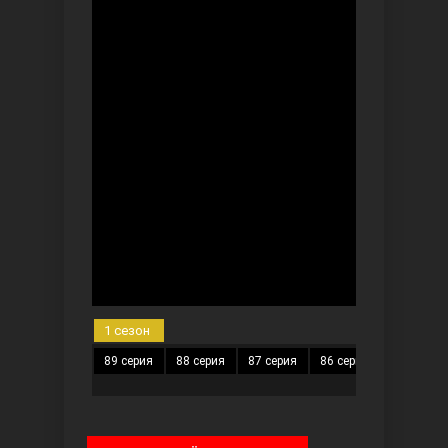
Чёрно-белая любовь
Дочь посла
1 сезон
89 серия
88 серия
87 серия
86 серия
85 серия
Девушка за стеклом