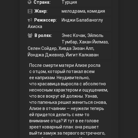
Страна:
Турция
Жанр:
Правосyдие
мелодрама, комедия
Режиссер:
Инджи Балабаноглу
Ахиска
В ролях:
Энес Кочак, Эйлюль
Тумбар, Хакан Йилмаз,
Селен Сойдер, Хивда Зизан Алп,
Йонджа Джевхер, Йигит Калкаван
После смерти матери Ализе росла
с отцом, который потакал всем
Любовь напрокат
ее капризам. Неудивительно,
что красавица выросла с абсолютно
несносным характером и ощущением,
что все вокруг ей должны. Узнав,
что папенька решил жениться снова,
Ализе в отчаянии — неужели теперь
ей придется делить с кем-то
внимание отца? И тут в ее голове
зреет коварный план: она решает
выйти замуж за первого встречного,
Воскресший Эртугрул