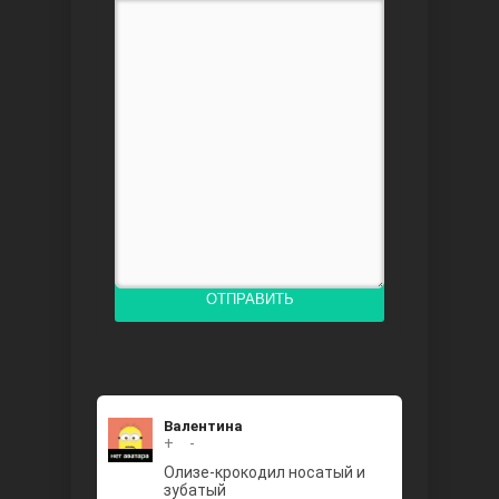
Между
Ветреный
ОТПРАВИТЬ
Валентина
+
0
-
Олизе-крокодил носатый и
зубатый