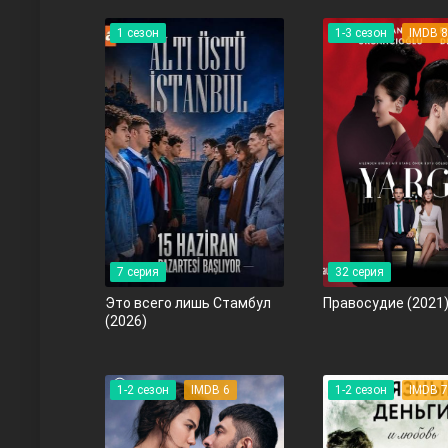
1 сезон
1-3 сезон
IMDB 8
Чукур
Основание: Осман
7 серия
32 серия
Это всего лишь Стамбул
Правосyдие
(2021
(2026)
1-2 сезон
IMDB 6
1-2 сезон
IMDB 7
Правосyдие