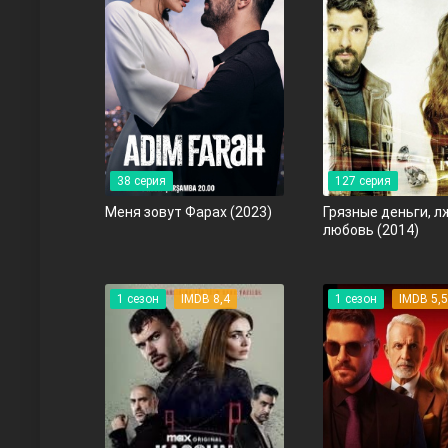
38 серия
127 серия
Любовь напрокат
Меня зовут Фарах
(2023)
Грязные деньги, 
любовь
(2014)
1 сезон
IMDB 8,4
1 сезон
IMDB 5,
Воскресший Эртугрул