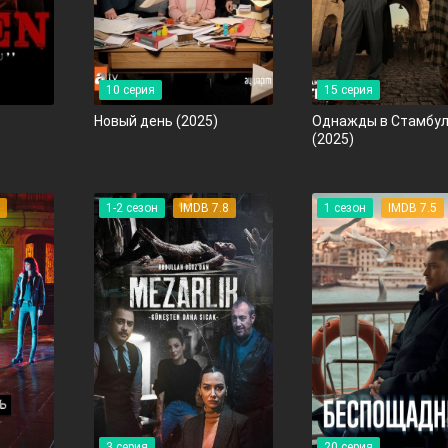
10 серия
15 серия
Новый день
(2025)
Однажды в Стамбу
(2025)
9
1-2 сезон
IMDB 7.8
1 сезон
IMDB 7.5
3 серия
20 серия