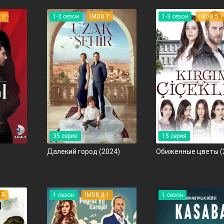
.3
1-2 сезон
IMDB 7
1-3 сезон
IMDB 5.7
35 серия
15 серия
)
Далекий город
(2024)
Обиженные цветы
(
.5
1 сезон
IMDB 8.1
1 сезон