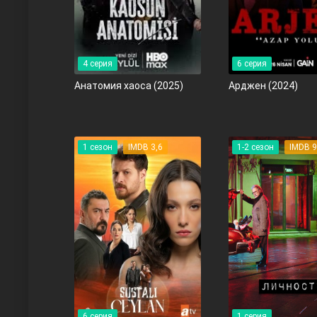
4 серия
6 серия
Анатомия хаоса
(2025)
Арджен
(2024)
Три сестры
1 сезон
IMDB 3,6
1-2 сезон
IMDB 
Ветреный холм
6 серия
1 серия