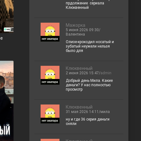
прдолжение сериала
Клюквенный
Мажорка
5 июня 2026 09:30/
Валентина
ле
Олизе-крокодил носатый и
зубатый неужели нельзя
было для
Клюквенный
2 июня 2026 15:47/
admin
Добрый день Мила. Какие
деньги? У нас полностью
просмотр
Клюквенный
31 мая 2026 14:11/мила
ну и где 36 серия деньги
сняли