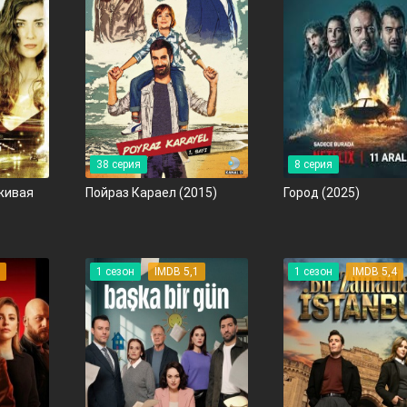
38 серия
8 серия
лживая
Пойраз Караел
(2015)
Город
(2025)
5
1 сезон
IMDB 5,1
1 сезон
IMDB 5,4