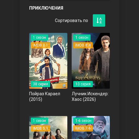
ПРИКЛЮЧЕНИЯ
Чукур
1 сезон
1 сезон
IMDB 8.1
IMDB 8,4
38 серия
10 серия
Основание: Осман
Пойраз Караел
Лучник Искендер:
(2015)
Хаос
(2026)
1 сезон
1-6 сезон
IMDB 5,9
IMDB 7.6