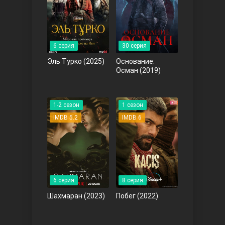
Правосyдие
6 серия
30 серия
Эль Турко
(2025)
Основание:
Осман
(2019)
1-2 сезон
1 сезон
IMDB 5.2
IMDB 6
Любовь напрокат
6 серия
8 серия
Шахмаран
(2023)
Побег
(2022)
Воскресший Эртугрул