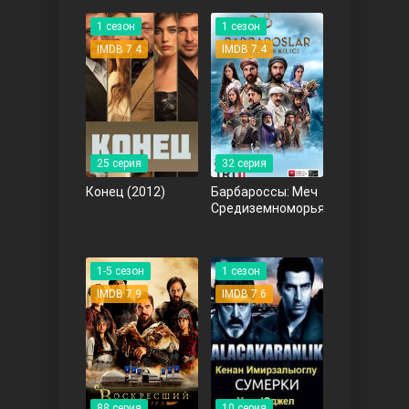
1 сезон
1 сезон
IMDB 7.4
IMDB 7.4
25 серия
32 серия
Три сестры
Конец
(2012)
Барбароссы: Меч
Средиземноморья
(2021)
1-5 сезон
1 сезон
IMDB 7.9
IMDB 7.6
Ветреный холм
88 серия
10 серия