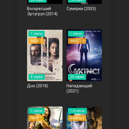
Воскресший
Сумерки
(2003)
Эртугрул
(2014)
1 сезон
1 сезон
Ты назови
IMDB 7
IMDB 2.3
8 серия
20 серия
Дно
(2018)
Нападающий
(2021)
Запретный плод
1 сезон
1-4 сезон
IMDB 7
IMDB 6.4