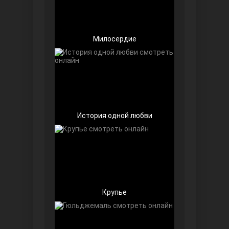
Милосердие
Далекий город
История одной любви
Крупье
Ранняя пташка