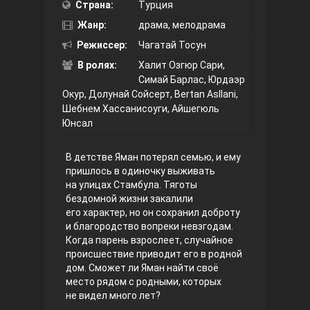
Страна:
Турция
Жанр:
Правосyдие
драма, мелодрама
Режиссер:
Чагатай Тосун
В ролях:
Халит Озгюр Сари,
Симай Барлас, Юрдаэр
Окур, Долунай Сойсерт, Bertan Asllani,
Шебнем Хассанисоуги, Айшегюль
Юнсал
В детстве Яман потерял семью, и ему
Любовь напрокат
пришлось в одиночку выживать
на улицах Стамбула. Тяготы
бездомной жизни закалили
его характер, но он сохранил доброту
и благородство вопреки невзгодам.
Когда парень взрослеет, случайное
происшествие приводит его в родной
дом. Сможет ли Яман найти своё
место рядом с родными, которых
не видел много лет?
Воскресший Эртугрул