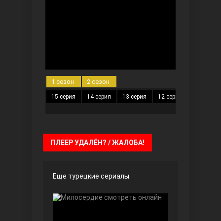
Чёрно-белая любовь
1 сезон
2 сезон
15 серия
14 серия
13 серия
12 серия
11 серия
Дочь посла
ПЛЕЕР УДАЛЁН? / ЖАЛОБА!
Еще турецкие сериалы:
Девушка за стеклом