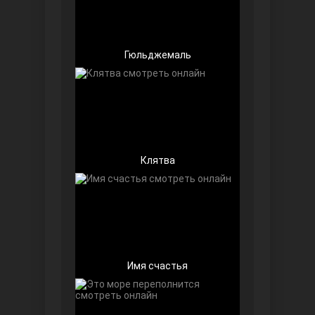
Гюльджемаль
Беззащитные
Клятва
Игра судьбы
Имя счастья