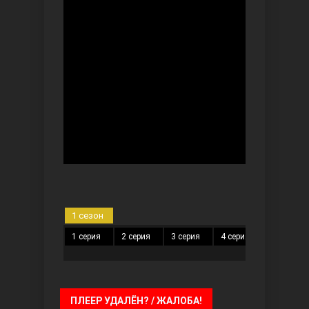
Безграничная любовь
Красивее, чем ты
1 сезон
1 серия
2 серия
3 серия
4 серия
5 серия
ПЛЕЕР УДАЛЁН? / ЖАЛОБА!