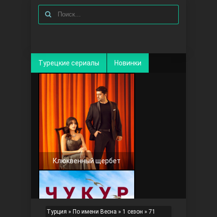
Турецкие сериалы
Новинки
Клюквенный щербет
Турция
»
По имени Весна
»
1 сезон
» 71