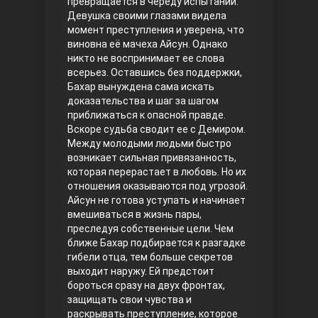
превращается в череду испытаний.
Девушка своими глазами видела
Правосyдие
момент преступления и уверена, что
виновна её мачеха Айсун. Однако
никто не воспринимает ее слова
всерьез. Оставшись без поддержки,
Бахар вынуждена сама искать
доказательства и шаг за шагом
приближаться к опасной правде.
Вскоре судьба сводит ее с Демиром.
Между молодыми людьми быстро
возникает сильная привязанность,
Любовь напрокат
которая перерастает в любовь. Но их
отношения оказываются под угрозой.
Айсун не готова уступать и начинает
вмешиваться в жизнь пары,
преследуя собственные цели.
Чем
ближе Бахар подбирается к разгадке
гибели отца, тем больше секретов
выходит наружу. Ей предстоит
бороться сразу на двух фронтах,
защищать свои чувства и
Воскресший Эртугрул
раскрывать преступление, которое