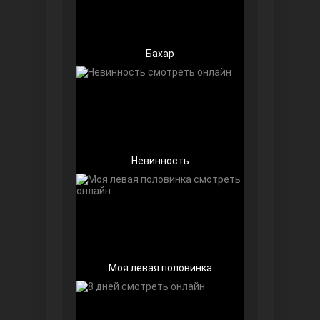
Бахар
Далекий город
Невинность
Моя левая половинка
Ранняя пташка