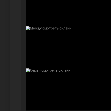
Далекий город
Ранняя пташка