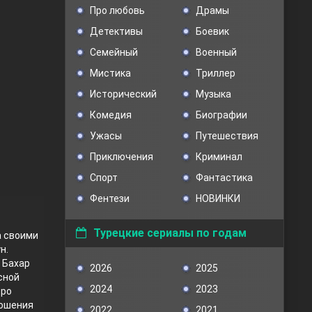
Про любовь
Драмы
Детективы
Боевик
Семейный
Военный
Мистика
Триллер
Исторический
Музыка
Комедия
Биографии
Ужасы
Путешествия
Приключения
Криминал
Спорт
Фантастика
Фентези
НОВИНКИ
Турецкие сериалы по годам
а своими
н.
 Бахар
2026
2025
сной
2024
2023
тро
ношения
2022
2021