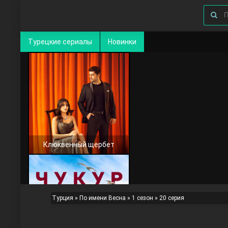
Турецкие сериалы
Новинки
Клюквенный щербет
Турция
»
По имени Весна
»
1 сезон
» 20 серия