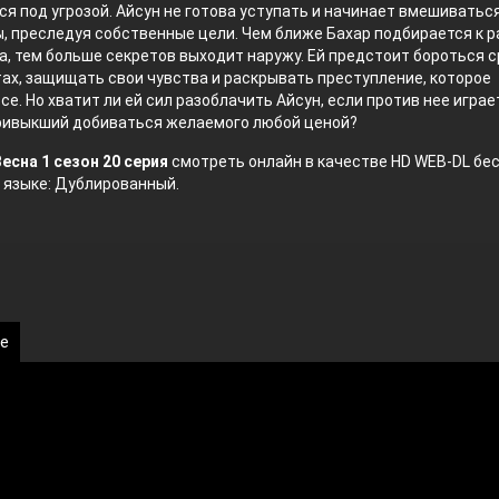
я под угрозой. Айсун не готова уступать и начинает вмешиваться
, преследуя собственные цели.
Чем ближе Бахар подбирается к р
а, тем больше секретов выходит наружу. Ей предстоит бороться с
ах, защищать свои чувства и раскрывать преступление, которое
се. Но хватит ли ей сил разоблачить Айсун, если против нее играе
привыкший добиваться желаемого любой ценой?
есна 1 сезон 20 серия
смотреть онлайн в качестве HD WEB-DL бе
 языке: Дублированный.
ке