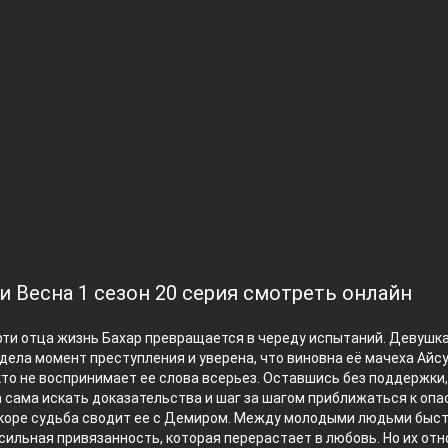
и Весна 1 сезон 20 серия смотреть онлайн
рти отца жизнь Бахар превращается в череду испытаний. Девушк
дела момент преступления и уверена, что виновна её мачеха Айсу
то не воспринимает ее слова всерьез. Оставшись без поддержки,
сама искать доказательства и шаг за шагом приближаться к опа
коре судьба сводит ее с Демиром. Между молодыми людьми быс
сильная привязанность, которая перерастает в любовь. Но их от