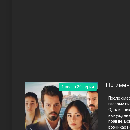
Чукур
Основание: Осман
По имен
1 сезон 20 серия
После сме
глазами ви
Однако ник
вынуждена 
правде.
Вс
Правосyдие
возникает 