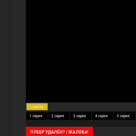
Три сестры
Ветреный холм
1 сезон
1 серия
2 серия
3 серия
4 серия
5 серия
ПЛЕЕР УДАЛЁН? / ЖАЛОБА!