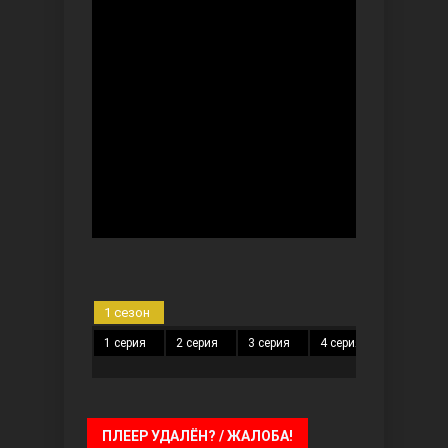
Безграничная любовь
Красивее, чем ты
1 сезон
1 серия
2 серия
3 серия
4 серия
5 серия
ПЛЕЕР УДАЛЁН? / ЖАЛОБА!