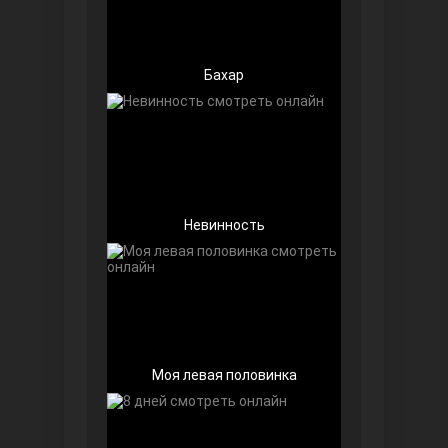
Бахар
Далекий город
Невинность
Моя левая половинка
Ранняя пташка