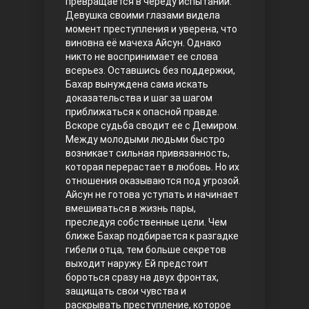
превращается в череду испытаний.
Девушка своими глазами видела
Правосyдие
момент преступления и уверена, что
виновна её мачеха Айсун. Однако
никто не воспринимает ее слова
всерьез. Оставшись без поддержки,
Бахар вынуждена сама искать
доказательства и шаг за шагом
приближаться к опасной правде.
Вскоре судьба сводит ее с Демиром.
Между молодыми людьми быстро
возникает сильная привязанность,
Любовь напрокат
которая перерастает в любовь. Но их
отношения оказываются под угрозой.
Айсун не готова уступать и начинает
вмешиваться в жизнь пары,
преследуя собственные цели.
Чем
ближе Бахар подбирается к разгадке
гибели отца, тем больше секретов
выходит наружу. Ей предстоит
бороться сразу на двух фронтах,
защищать свои чувства и
Воскресший Эртугрул
раскрывать преступление, которое