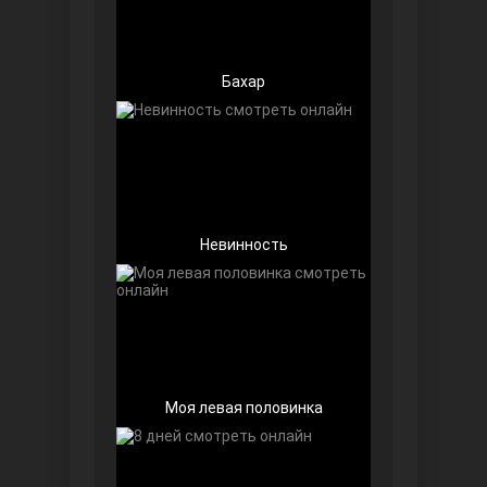
Бахар
Далекий город
Невинность
Моя левая половинка
Ранняя пташка