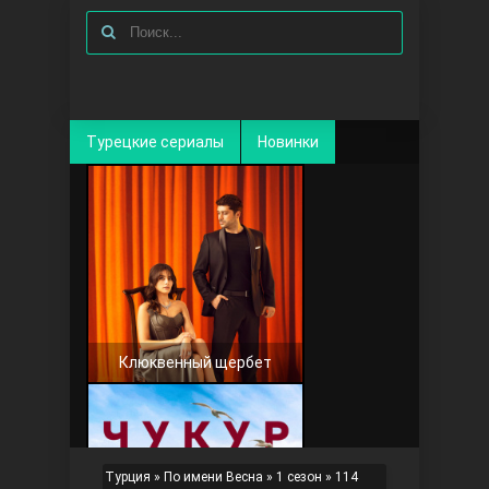
Турецкие сериалы
Новинки
Клюквенный щербет
Турция
»
По имени Весна
»
1 сезон
» 114