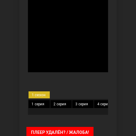
Безграничная любовь
Красивее, чем ты
1 сезон
1 серия
2 серия
3 серия
4 серия
5 серия
ПЛЕЕР УДАЛЁН? / ЖАЛОБА!