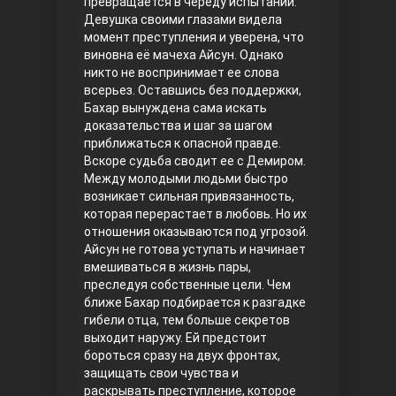
превращается в череду испытаний.
Девушка своими глазами видела
Правосyдие
момент преступления и уверена, что
виновна её мачеха Айсун. Однако
никто не воспринимает ее слова
всерьез. Оставшись без поддержки,
Бахар вынуждена сама искать
доказательства и шаг за шагом
приближаться к опасной правде.
Вскоре судьба сводит ее с Демиром.
Между молодыми людьми быстро
возникает сильная привязанность,
Любовь напрокат
которая перерастает в любовь. Но их
отношения оказываются под угрозой.
Айсун не готова уступать и начинает
вмешиваться в жизнь пары,
преследуя собственные цели.
Чем
ближе Бахар подбирается к разгадке
гибели отца, тем больше секретов
выходит наружу. Ей предстоит
бороться сразу на двух фронтах,
защищать свои чувства и
Воскресший Эртугрул
раскрывать преступление, которое