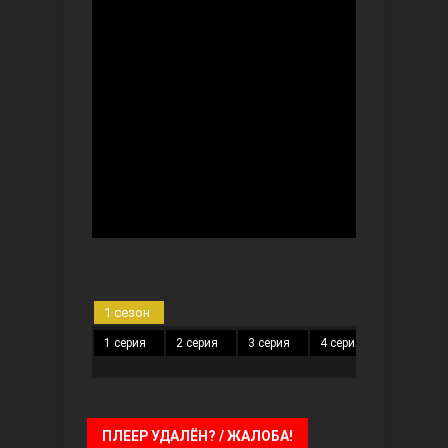
Безграничная любовь
Красивее, чем ты
1 сезон
1 серия
2 серия
3 серия
4 серия
5 серия
ПЛЕЕР УДАЛЁН? / ЖАЛОБА!