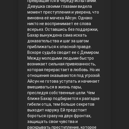
превращается в череду испытаний.
Девушка своими глазами видела
Правосyдие
момент преступления и уверена, что
виновна её мачеха Айсун. Однако
никто не воспринимает ее слова
всерьез. Оставшись без поддержки,
Бахар вынуждена сама искать
доказательства и шаг за шагом
приближаться к опасной правде.
Вскоре судьба сводит ее с Демиром.
Между молодыми людьми быстро
возникает сильная привязанность,
Любовь напрокат
которая перерастает в любовь. Но их
отношения оказываются под угрозой.
Айсун не готова уступать и начинает
вмешиваться в жизнь пары,
преследуя собственные цели.
Чем
ближе Бахар подбирается к разгадке
гибели отца, тем больше секретов
выходит наружу. Ей предстоит
бороться сразу на двух фронтах,
защищать свои чувства и
Воскресший Эртугрул
раскрывать преступление, которое