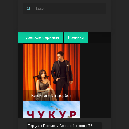
Турецкие сериалы
Новинки
Клюквенный щербет
Турция
»
По имени Весна
»
1 сезон
» 76