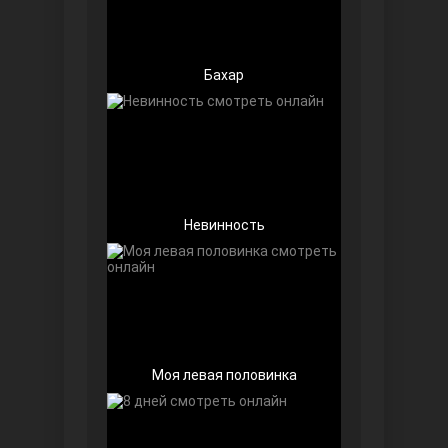
Бахар
Далекий город
Невинность
Моя левая половинка
Ранняя пташка