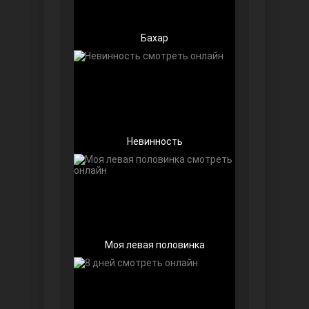
Бахар
Далекий город
Невинность
Моя левая половинка
Ранняя пташка