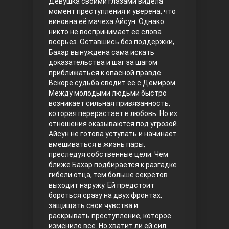
Девушка своими глазами видела
момент преступления и уверена, что
Правосyдие
виновна её мачеха Айсун. Однако
никто не воспринимает ее слова
всерьез. Оставшись без поддержки,
Бахар вынуждена сама искать
доказательства и шаг за шагом
приближаться к опасной правде.
Вскоре судьба сводит ее с Демиром.
Между молодыми людьми быстро
возникает сильная привязанность,
которая перерастает в любовь. Но их
Любовь напрокат
отношения оказываются под угрозой.
Айсун не готова уступать и начинает
вмешиваться в жизнь пары,
преследуя собственные цели.
Чем
ближе Бахар подбирается к разгадке
гибели отца, тем больше секретов
выходит наружу. Ей предстоит
бороться сразу на двух фронтах,
защищать свои чувства и
раскрывать преступление, которое
Воскресший Эртугрул
изменило все. Но хватит ли ей сил