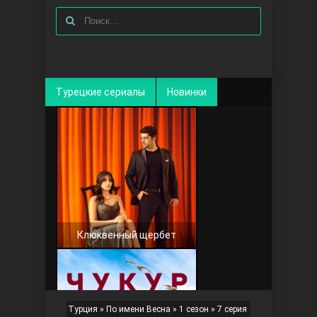
Турецкие сериалы
Новинки
Клюквенный щербет
Турция
»
По имени Весна
»
1 сезон
» 7 серия