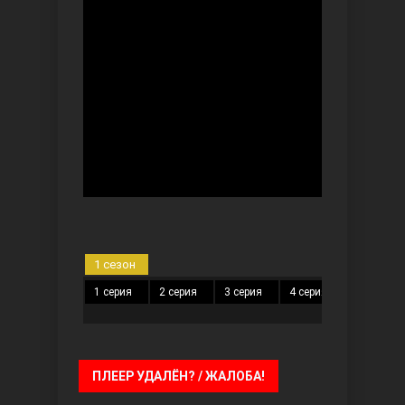
Безграничная любовь
Красивее, чем ты
1 сезон
1 серия
2 серия
3 серия
4 серия
5 серия
ПЛЕЕР УДАЛЁН? / ЖАЛОБА!