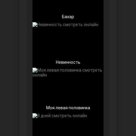
Бахар
Далекий город
Невинность
Моя левая половинка
Ранняя пташка