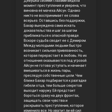
Девушка своими глазами видела
момент преступления и уверена, что
Правосyдие
виновна её мачеха Айсун. Однако
никто не воспринимает ее слова
всерьез. Оставшись без поддержки,
Бахар вынуждена сама искать
доказательства и шаг за шагом
приближаться к опасной правде.
Вскоре судьба сводит ее с Демиром.
Между молодыми людьми быстро
возникает сильная привязанность,
которая перерастает в любовь. Но их
Любовь напрокат
отношения оказываются под угрозой.
Айсун не готова уступать и начинает
вмешиваться в жизнь пары,
преследуя собственные цели.
Чем
ближе Бахар подбирается к разгадке
гибели отца, тем больше секретов
выходит наружу. Ей предстоит
бороться сразу на двух фронтах,
защищать свои чувства и
раскрывать преступление, которое
Воскресший Эртугрул
изменило все. Но хватит ли ей сил