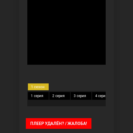
Безграничная любовь
Красивее, чем ты
1 сезон
1 серия
2 серия
3 серия
4 серия
5 серия
ПЛЕЕР УДАЛЁН? / ЖАЛОБА!