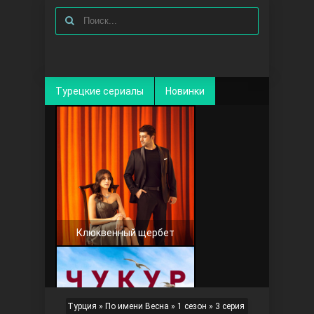
Турецкие сериалы
Новинки
Клюквенный щербет
Турция
»
По имени Весна
»
1 сезон
» 3 серия