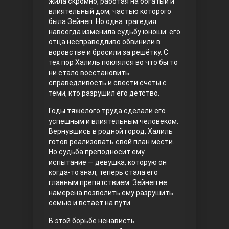
жила скромно, работая на богатый и
влиятельный дом, частью которого
Правосyдие
была Зейнеп. Но одна трагедия
навсегда изменила судьбу юноши: его
отца несправедливо обвинили в
воровстве и бросили за решётку. С
тех пор Халиль поклялся во что бы то
ни стало восстановить
справедливость и свести счёты с
теми, кто разрушил его детство.
Годы тяжёлого труда сделали его
Любовь напрокат
успешным и влиятельным человеком.
Вернувшись в родной город, Халиль
готов реализовать свой план мести.
Но судьба преподносит ему
испытание — девушка, которую он
когда-то знал, теперь стала его
главным препятствием. Зейнеп не
намерена позволить ему разрушить
семью и встает на пути.
В этой борьбе ненависть
Воскресший Эртугрул