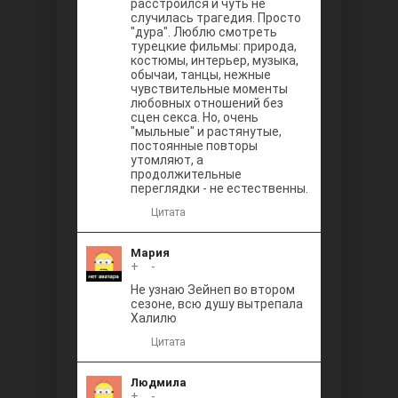
расстроился и чуть не
случилась трагедия. Просто
"дура". Люблю смотреть
турецкие фильмы: природа,
костюмы, интерьер, музыка,
обычаи, танцы, нежные
чувствительные моменты
любовных отношений без
сцен секса. Но, очень
"мыльные" и растянутые,
постоянные повторы
утомляют, а
продолжительные
переглядки - не естественны.
Цитата
Мария
+
0
-
Не узнаю Зейнеп во втором
сезоне, всю душу вытрепала
Халилю
Цитата
Людмила
+
0
-