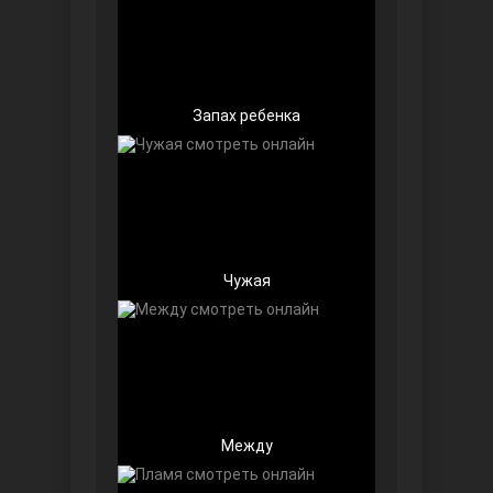
Запах ребенка
Далекий город
Чужая
Ранняя пташка
Между