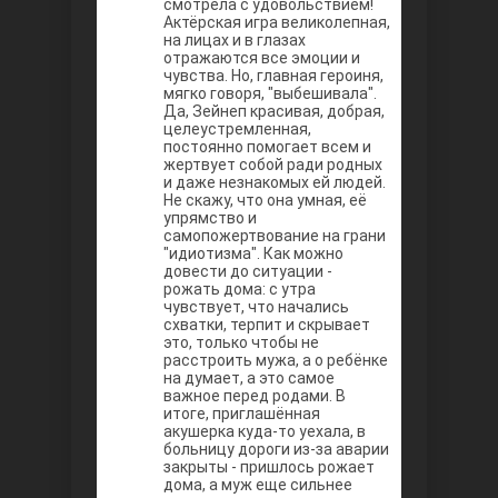
смотрела с удовольствием!
Между
Актёрская игра великолепная,
на лицах и в глазах
отражаются все эмоции и
чувства. Но, главная героиня,
мягко говоря, "выбешивала".
Да, Зейнеп красивая, добрая,
целеустремленная,
постоянно помогает всем и
жертвует собой ради родных
и даже незнакомых ей людей.
Не скажу, что она умная, её
упрямство и
Ветреный
самопожертвование на грани
"идиотизма". Как можно
довести до ситуации -
рожать дома: с утра
чувствует, что начались
схватки, терпит и скрывает
это, только чтобы не
расстроить мужа, а о ребёнке
на думает, а это самое
важное перед родами. В
итоге, приглашённая
акушерка куда-то уехала, в
больницу дороги из-за аварии
закрыты - пришлось рожает
дома, а муж еще сильнее