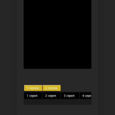
Безграничная любовь
Красивее, чем ты
1 сезон
2 сезон
1 серия
2 серия
3 серия
4 серия
5 серия