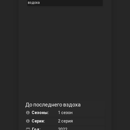
вздоха
Чукур
Основание: Осман
До последнего вздоха
Сезоны:
1 сезон
Серии:
2 серия
Год:
2022