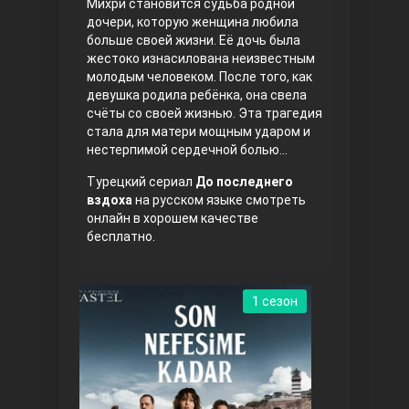
Михри становится судьба родной
дочери, которую женщина любила
больше своей жизни. Её дочь была
жестоко изнасилована неизвестным
молодым человеком. После того, как
девушка родила ребёнка, она свела
счёты со своей жизнью. Эта трагедия
стала для матери мощным ударом и
нестерпимой сердечной болью…
Три сестры
Турецкий сериал
До последнего
вздоха
на русском языке смотреть
онлайн в хорошем качестве
бесплатно.
1 сезон
Ветреный холм