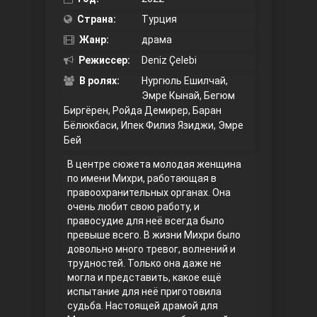
Страна:
Турция
Правосyдие
Жанр:
драма
Режиссер:
Deniz Çelebi
В ролях:
Нургюль Ешилчай,
Эмре Кынай, Бегюм
Биргёрен, Ройда Демирер, Баран
Бёлюкбаси, Ипек Филиз Язиджи, Эмре
Бей
В центре сюжета молодая женщина
Любовь напрокат
по имени Михри, работающая в
правоохранительных органах. Она
очень любит свою работу, и
правосудие для неё всегда было
превыше всего. В жизни Михри было
довольно много тревог, волнений и
трудностей. Только она даже не
могла и представить, какое ещё
испытание для неё приготовила
судьба. Настоящей драмой для
Воскресший Эртугрул