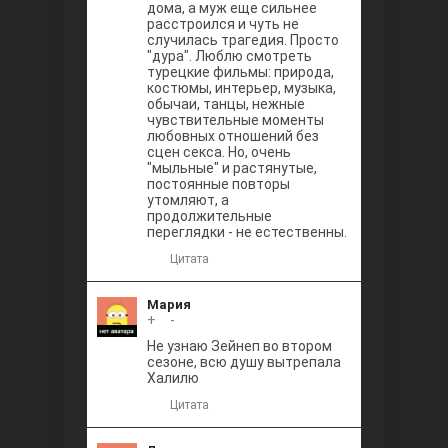
дома, а муж еще сильнее
расстроился и чуть не
случилась трагедия. Просто
"дура". Люблю смотреть
турецкие фильмы: природа,
костюмы, интерьер, музыка,
обычаи, танцы, нежные
чувствительные моменты
любовных отношений без
сцен секса. Но, очень
"мыльные" и растянутые,
постоянные повторы
утомляют, а
продолжительные
переглядки - не естественны.
Цитата
Мария
+
0
-
Не узнаю Зейнеп во втором
сезоне, всю душу вытрепала
Халилю
Цитата