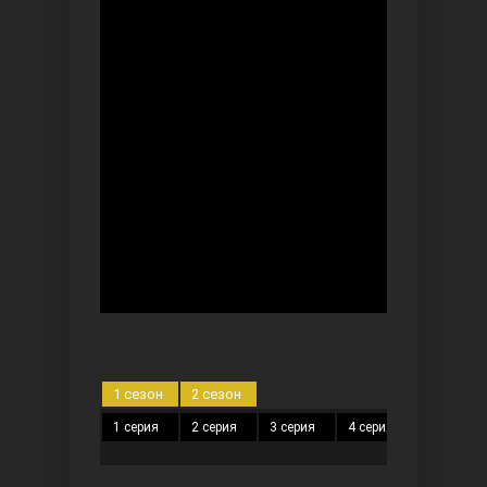
Безграничная любовь
Красивее, чем ты
1 сезон
2 сезон
1 серия
2 серия
3 серия
4 серия
5 серия