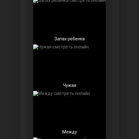
Запах ребенка
Далекий город
Чужая
Ранняя пташка
Между