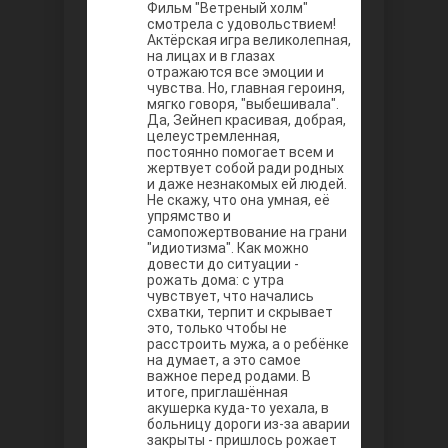
Между
Фильм "Ветреный холм"
смотрела с удовольствием!
Актёрская игра великолепная,
на лицах и в глазах
отражаются все эмоции и
чувства. Но, главная героиня,
мягко говоря, "выбешивала".
Да, Зейнеп красивая, добрая,
целеустремленная,
постоянно помогает всем и
жертвует собой ради родных
и даже незнакомых ей людей.
Не скажу, что она умная, её
Ветреный
упрямство и
самопожертвование на грани
"идиотизма". Как можно
довести до ситуации -
рожать дома: с утра
чувствует, что начались
схватки, терпит и скрывает
это, только чтобы не
расстроить мужа, а о ребёнке
на думает, а это самое
важное перед родами. В
итоге, приглашённая
акушерка куда-то уехала, в
больницу дороги из-за аварии
закрыты - пришлось рожает