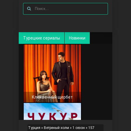
Турецкие сериалы
Новинки
Клюквенный щербет
Турция
»
Ветреный холм
»
1 сезон
» 157