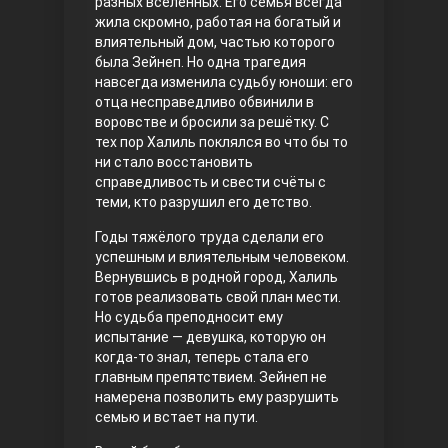
разных вселенных. Его семья всегда
жила скромно, работая на богатый и
Правосyдие
влиятельный дом, частью которого
была Зейнеп. Но одна трагедия
навсегда изменила судьбу юноши: его
отца несправедливо обвинили в
воровстве и бросили за решётку. С
тех пор Халиль поклялся во что бы то
ни стало восстановить
справедливость и свести счёты с
теми, кто разрушил его детство.
Любовь напрокат
Годы тяжёлого труда сделали его
успешным и влиятельным человеком.
Вернувшись в родной город, Халиль
готов реализовать свой план мести.
Но судьба преподносит ему
испытание — девушка, которую он
когда-то знал, теперь стала его
главным препятствием. Зейнеп не
намерена позволить ему разрушить
семью и встает на пути.
Воскресший Эртугрул