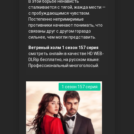
В этой борьбе ненависть
сталкивается с тягой, жажда мести —
с пробуждающимся чувством.
Постепенно непримиримые
противники начинают понимать, что
связаны друг с другом гораздо
сильнее, чем могли представить.
Ветреный холм 1 сезон 157 серия
смотреть онлайн в качестве HD WEB-
Три сестры
DLRip бесплатно, на русском языке:
Профессиональный многоголосый.
1 сезон 157 серия
Ветреный холм