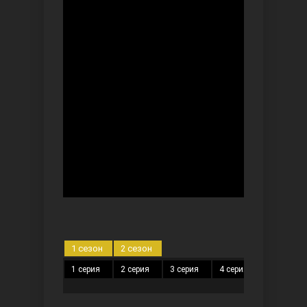
Безграничная любовь
Красивее, чем ты
1 сезон
2 сезон
1 серия
2 серия
3 серия
4 серия
5 серия