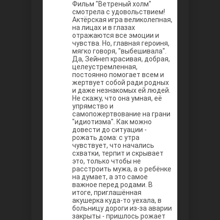
Между
Фильм "Ветреный холм"
смотрела с удовольствием!
Актёрская игра великолепная,
на лицах и в глазах
отражаются все эмоции и
чувства. Но, главная героиня,
мягко говоря, "выбешивала".
Да, Зейнеп красивая, добрая,
целеустремленная,
постоянно помогает всем и
жертвует собой ради родных
и даже незнакомых ей людей.
Не скажу, что она умная, её
Ветреный
упрямство и
самопожертвование на грани
"идиотизма". Как можно
довести до ситуации -
рожать дома: с утра
чувствует, что начались
схватки, терпит и скрывает
это, только чтобы не
расстроить мужа, а о ребёнке
на думает, а это самое
важное перед родами. В
итоге, приглашённая
акушерка куда-то уехала, в
больницу дороги из-за аварии
закрыты - пришлось рожает