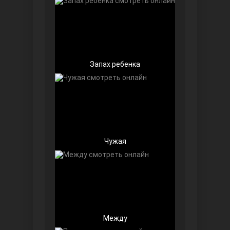
Запах ребенка
Далекий город
Чужая
Ранняя пташка
Между