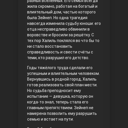
разных вселенных. Его семья всегда
жила скромно, работая на богатый и
Правосyдие
влиятельный дом, частью которого
была Зейнеп. Но одна трагедия
навсегда изменила судьбу юноши: его
отца несправедливо обвинили в
воровстве и бросили за решётку. С
тех пор Халиль поклялся во что бы то
ни стало восстановить
справедливость и свести счёты с
теми, кто разрушил его детство.
Любовь напрокат
Годы тяжёлого труда сделали его
успешным и влиятельным человеком.
Вернувшись в родной город, Халиль
готов реализовать свой план мести.
Но судьба преподносит ему
испытание — девушка, которую он
когда-то знал, теперь стала его
главным препятствием. Зейнеп не
намерена позволить ему разрушить
семью и встает на пути.
Воскресший Эртугрул