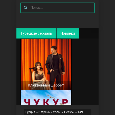
Турецкие сериалы
Новинки
Клюквенный щербет
Турция
»
Ветреный холм
»
1 сезон
» 149