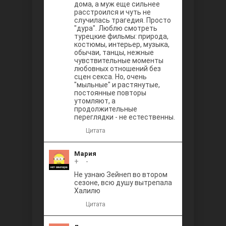
дома, а муж еще сильнее
расстроился и чуть не
случилась трагедия. Просто
"дура". Люблю смотреть
турецкие фильмы: природа,
костюмы, интерьер, музыка,
обычаи, танцы, нежные
чувствительные моменты
любовных отношений без
сцен секса. Но, очень
"мыльные" и растянутые,
постоянные повторы
утомляют, а
продолжительные
переглядки - не естественны.
Цитата
Мария
+
0
-
Не узнаю Зейнеп во втором
сезоне, всю душу вытрепала
Халилю
Цитата