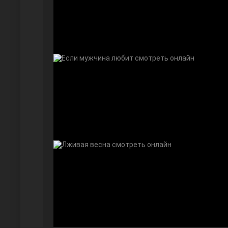
Далекий город
Ранняя пташка