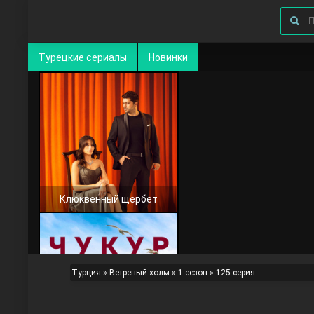
Турецкие сериалы
Новинки
Клюквенный щербет
Турция
»
Ветреный холм
»
1 сезон
» 125 серия