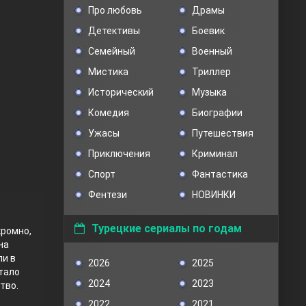
Про любовь
Драмы
Детективы
Боевик
Семейный
Военный
Мистика
Триллер
Исторический
Музыка
Комедия
Биографии
Ужасы
Путешествия
Приключения
Криминал
Спорт
Фантастика
Фентези
НОВИНКИ
Турецкие сериалы по годам
кромно,
на
ли в
2026
2025
стало
2024
2023
тво.
2022
2021