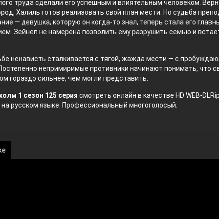
лого труда сделали его успешным и влиятельным человеком. Вер
ород, Халиль готов реализовать свой план мести. Но судьба преп
ние — девушка, которую он когда-то знал, теперь стала его главн
ем. Зейнеп не намерена позволить ему разрушить семью и встае
ьбе ненависть сталкивается с тягой, жажда мести — с пробужд
 Постепенно непримиримые противники начинают понимать, что с
гом гораздо сильнее, чем могли представить.
холм 1 сезон 125 серия
смотреть онлайн в качестве HD WEB-DLRi
 на русском языке: Профессиональный многоголосый.
ке