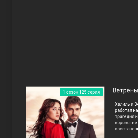
Чукур
Основание: Осман
Ветрены
1 сезон 125 серия
Халиль и З
работая на
трагедия н
воровстве 
восстанови
Правосyдие