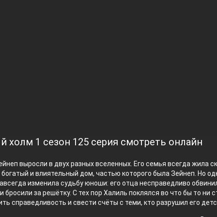
й холм 1 сезон 125 серия смотреть онлайн
ейнеп выросли в двух разных вселенных. Его семья всегда жила с
 богатый и влиятельный дом, частью которого была Зейнеп. Но од
авсегда изменила судьбу юноши: его отца несправедливо обвини
и бросили за решётку. С тех пор Халиль поклялся во что бы то ни 
ть справедливость и свести счёты с теми, кто разрушил его детс