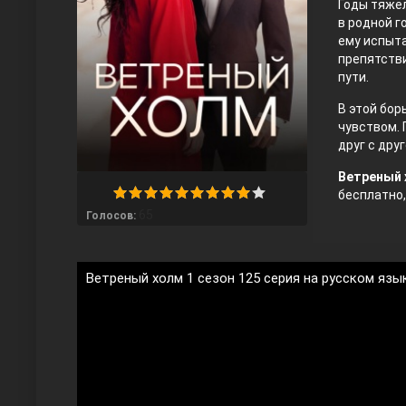
Годы тяжё
в родной г
ему испыта
препятстви
пути.
В этой бор
чувством.
друг с дру
Любовь напрокат
Ветреный 
бесплатно,
65
Голосов:
Ветреный холм 1 сезон 125 серия на русском язы
Воскресший Эртугрул