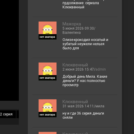
прдолжение сериала
Клюквенный
Мажорка
5 июня 2026 09:30/
Валентина
Олизе-крокодил носатый и
зубатый неужели нельзя
было для
Клюквенный
2 июня 2026 15:47/
admin
Добрый день Мила. Какие
деньги? У нас полностью
просмотр
Клюквенный
31 мая 2026 14:11/мила
ну и где 36 серия деньги
2 серия
13 серия
14 серия
15 серия
16 серия
17 серия
18 
сняли