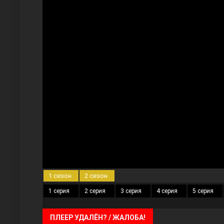
Три сестры
Ветреный холм
1 сезон
2 сезон
1 серия
2 серия
3 серия
4 серия
5 серия
ПЛЕЕР УДАЛЁН? / ЖАЛОБА!