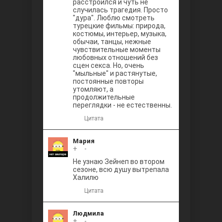
расстроился и чуть не
случилась трагедия. Просто
"дура". Люблю смотреть
турецкие фильмы: природа,
костюмы, интерьер, музыка,
обычаи, танцы, нежные
чувствительные моменты
любовных отношений без
сцен секса. Но, очень
"мыльные" и растянутые,
постоянные повторы
утомляют, а
продолжительные
переглядки - не естественны.
Цитата
Мария
+
0
-
Не узнаю Зейнеп во втором
сезоне, всю душу вытрепала
Халилю
Цитата
Людмила
+
0
-