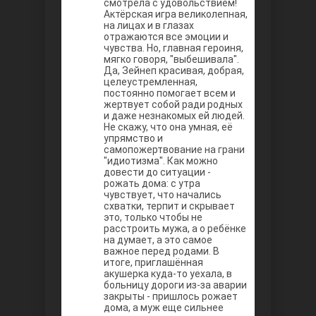
смотрела с удовольствием!
Между
Актёрская игра великолепная,
на лицах и в глазах
отражаются все эмоции и
чувства. Но, главная героиня,
мягко говоря, "выбешивала".
Да, Зейнеп красивая, добрая,
целеустремленная,
постоянно помогает всем и
жертвует собой ради родных
и даже незнакомых ей людей.
Не скажу, что она умная, её
упрямство и
Ветреный
самопожертвование на грани
"идиотизма". Как можно
довести до ситуации -
рожать дома: с утра
чувствует, что начались
схватки, терпит и скрывает
это, только чтобы не
расстроить мужа, а о ребёнке
на думает, а это самое
важное перед родами. В
итоге, приглашённая
акушерка куда-то уехала, в
больницу дороги из-за аварии
закрыты - пришлось рожает
дома, а муж еще сильнее