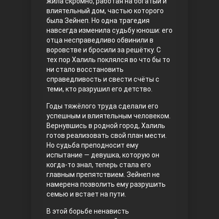
жила скромно, работая на богатый и
влиятельный дом, частью которого
Правосyдие
была Зейнеп. Но одна трагедия
навсегда изменила судьбу юноши: его
отца несправедливо обвинили в
воровстве и бросили за решётку. С
тех пор Халиль поклялся во что бы то
ни стало восстановить
справедливость и свести счёты с
теми, кто разрушил его детство.
Годы тяжёлого труда сделали его
Любовь напрокат
успешным и влиятельным человеком.
Вернувшись в родной город, Халиль
готов реализовать свой план мести.
Но судьба преподносит ему
испытание — девушка, которую он
когда-то знал, теперь стала его
главным препятствием. Зейнеп не
намерена позволить ему разрушить
семью и встает на пути.
В этой борьбе ненависть
Воскресший Эртугрул