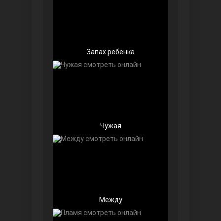
Запах ребенка
Далекий город
Чужая
Ранняя пташка
Между