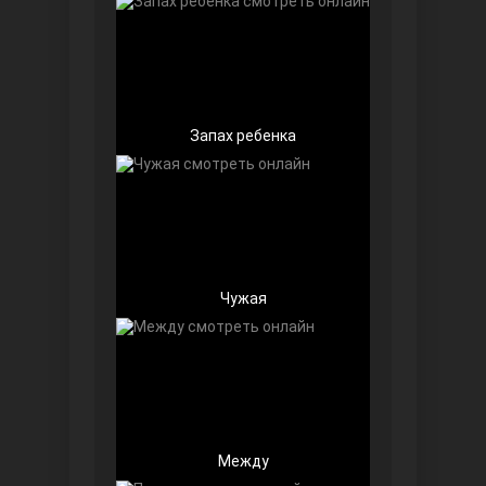
Запах ребенка
Далекий город
Чужая
Ранняя пташка
Между