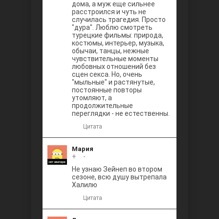
дома, а муж еще сильнее
расстроился и чуть не
случилась трагедия. Просто
"дура". Люблю смотреть
турецкие фильмы: природа,
костюмы, интерьер, музыка,
обычаи, танцы, нежные
чувствительные моменты
любовных отношений без
сцен секса. Но, очень
"мыльные" и растянутые,
постоянные повторы
утомляют, а
продолжительные
переглядки - не естественны.
Цитата
Мария
+
0
-
Не узнаю Зейнеп во втором
сезоне, всю душу вытрепала
Халилю
Цитата