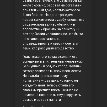
разных вселенных. Его семья всегда
жила скромно, работая на богатый и
Правосyдие
влиятельный дом, частью которого
была Зейнеп. Но одна трагедия
навсегда изменила судьбу юноши: его
отца несправедливо обвинили в
воровстве и бросили за решётку. С
тех пор Халиль поклялся во что бы то
ни стало восстановить
справедливость и свести счёты с
теми, кто разрушил его детство.
Любовь напрокат
Годы тяжёлого труда сделали его
успешным и влиятельным человеком.
Вернувшись в родной город, Халиль
готов реализовать свой план мести.
Но судьба преподносит ему
испытание — девушка, которую он
когда-то знал, теперь стала его
главным препятствием. Зейнеп не
намерена позволить ему разрушить
семью и встает на пути.
Воскресший Эртугрул