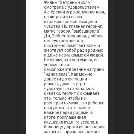
Между
Фильм "Ветреный холм"
смотрела с удовольствием!
Актёрская игра великолепная,
на лицах и в глазах
отражаются все эмоции и
чувства. Но, главная героиня,
мягко говоря, "выбешивала".
Да, Зейнеп красивая, добрая,
целеустремленная,
постоянно помогает всем и
жертвует собой ради родных
и даже незнакомых ей людей.
Не скажу, что она умная, её
Ветреный
упрямство и
самопожертвование на грани
"идиотизма". Как можно
довести до ситуации -
рожать дома: с утра
чувствует, что начались
схватки, терпит и скрывает
это, только чтобы не
расстроить мужа, а о ребёнке
на думает, а это самое
важное перед родами. В
итоге, приглашённая
акушерка куда-то уехала, в
больницу дороги из-за аварии
закрыты - пришлось рожает