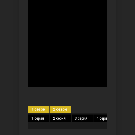
Безграничная любовь
Красивее, чем ты
1 сезон
2 сезон
1 серия
2 серия
3 серия
4 серия
5 серия