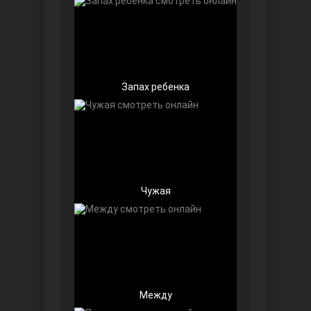
Запах ребенка
Далекий город
Чужая
Ранняя пташка
Между