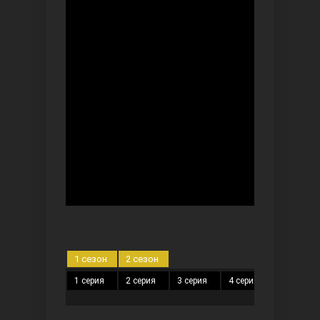
Безграничная любовь
Красивее, чем ты
1 сезон
2 сезон
1 серия
2 серия
3 серия
4 серия
5 серия