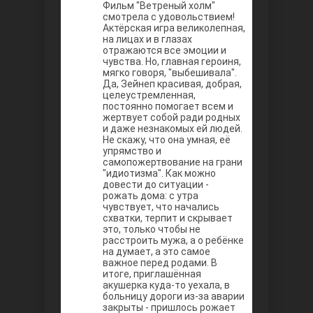
Между
Фильм "Ветреный холм"
смотрела с удовольствием!
Актёрская игра великолепная,
на лицах и в глазах
отражаются все эмоции и
чувства. Но, главная героиня,
мягко говоря, "выбешивала".
Да, Зейнеп красивая, добрая,
целеустремленная,
постоянно помогает всем и
жертвует собой ради родных
и даже незнакомых ей людей.
Не скажу, что она умная, её
Ветреный
упрямство и
самопожертвование на грани
"идиотизма". Как можно
довести до ситуации -
рожать дома: с утра
чувствует, что начались
схватки, терпит и скрывает
это, только чтобы не
расстроить мужа, а о ребёнке
на думает, а это самое
важное перед родами. В
итоге, приглашённая
акушерка куда-то уехала, в
больницу дороги из-за аварии
закрыты - пришлось рожает