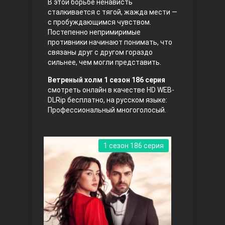
В этой борьбе ненависть
сталкивается с тягой, жажда мести —
с пробуждающимся чувством.
Постепенно непримиримые
противники начинают понимать, что
связаны друг с другом гораздо
сильнее, чем могли представить.
Ветреный холм 1 сезон 186 серия
смотреть онлайн в качестве HD WEB-
Три сестры
DLRip бесплатно, на русском языке:
Профессиональный многоголосый.
1 сезон 186 серия
Ветреный холм