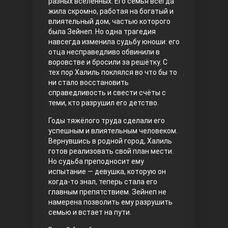
разных вселенных. Его семья всегда
жила скромно, работая на богатый и
Правосyдие
влиятельный дом, частью которого
была Зейнеп. Но одна трагедия
навсегда изменила судьбу юноши: его
отца несправедливо обвинили в
воровстве и бросили за решётку. С
тех пор Халиль поклялся во что бы то
ни стало восстановить
справедливость и свести счёты с
теми, кто разрушил его детство.
Любовь напрокат
Годы тяжёлого труда сделали его
успешным и влиятельным человеком.
Вернувшись в родной город, Халиль
готов реализовать свой план мести.
Но судьба преподносит ему
испытание — девушка, которую он
когда-то знал, теперь стала его
главным препятствием. Зейнеп не
намерена позволить ему разрушить
семью и встает на пути.
Воскресший Эртугрул