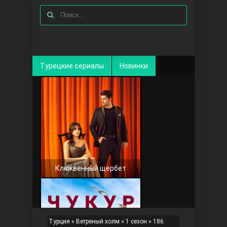
Турецкие сериалы
Новинки
Клюквенный щербет
Турция
»
Ветреный холм
»
1 сезон
» 186