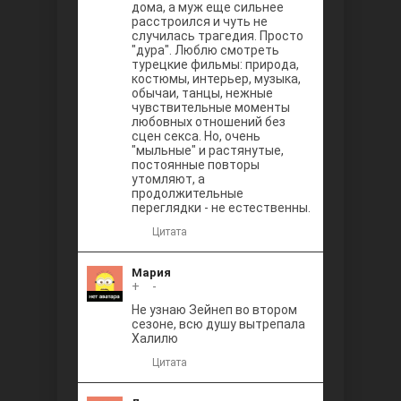
дома, а муж еще сильнее
расстроился и чуть не
случилась трагедия. Просто
"дура". Люблю смотреть
турецкие фильмы: природа,
костюмы, интерьер, музыка,
обычаи, танцы, нежные
чувствительные моменты
любовных отношений без
сцен секса. Но, очень
"мыльные" и растянутые,
постоянные повторы
утомляют, а
продолжительные
переглядки - не естественны.
Цитата
Мария
+
0
-
Не узнаю Зейнеп во втором
сезоне, всю душу вытрепала
Халилю
Цитата