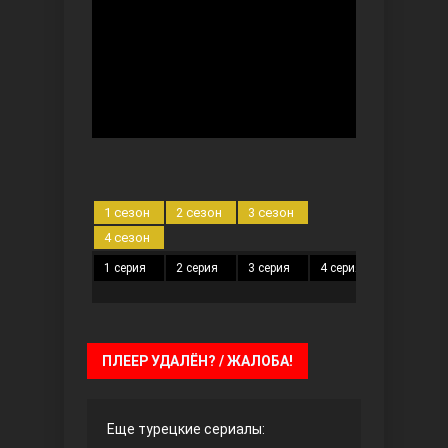
Безграничная любовь
1 сезон
2 сезон
3 сезон
4 сезон
1 серия
2 серия
3 серия
4 серия
5 серия
Красивее, чем ты
ПЛЕЕР УДАЛЁН? / ЖАЛОБА!
Еще турецкие сериалы: