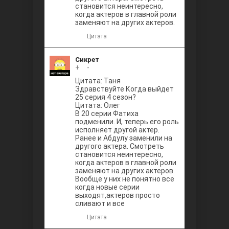
становится неинтересно,
когда актеров в главной роли
заменяют на других актеров.
Цитата
Сикрет
+
0
-
Цитата: Таня
Здравствуйте Когда выйдет
25 серия 4 сезон?
Цитата: Олег
В 20 серии Фатиха
подменили. И, теперь его роль
исполняет другой актер.
Ранее и Абдулу заменили на
другого актера. Смотреть
становится неинтересно,
когда актеров в главной роли
заменяют на других актеров.
Вообще у них не понятно все
когда новые серии
выходят,актеров просто
сливают и все
Цитата