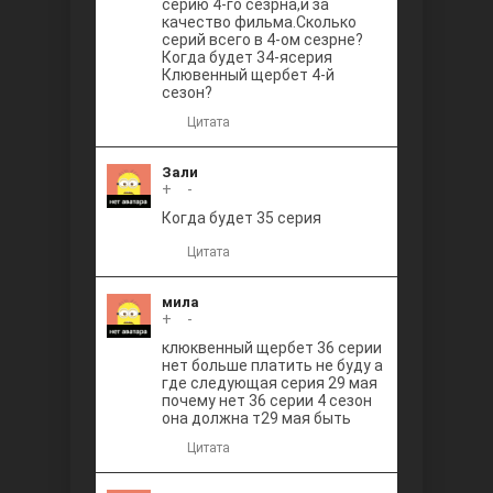
серию 4-го сезрна,и за
качество фильма.Сколько
серий всего в 4-ом сезрне?
Когда будет 34-ясерия
Клювенный щербет 4-й
сезон?
Цитата
Зали
+
0
-
Когда будет 35 серия
Цитата
мила
+
0
-
клюквенный щербет 36 серии
нет больше платить не буду а
где следующая серия 29 мая
почему нет 36 серии 4 сезон
она должна т29 мая быть
Цитата