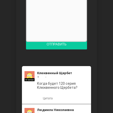
Доверенное
ОТПРАВИТЬ
Дик. ий
Клюквенный Щербет
+
+2
-
Когда будет 120 серия
Клюквенного Щербета?
Цитата
Людмила Николаевна