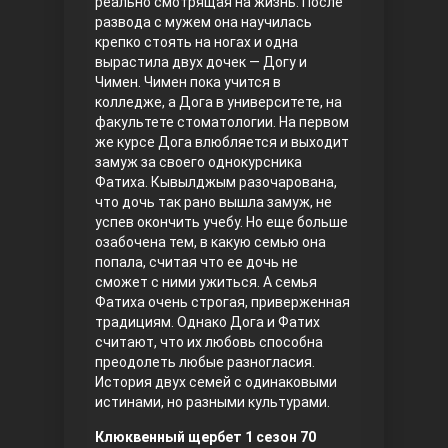
реально смотрящая на жизнь. После
развода с мужем она научилась
Правосyдие
крепко стоять на ногах и одна
вырастила двух дочек — Догу и
Чимен. Чимен пока учится в
колледже, а Дога в университете, на
факультете стоматологии. На первом
же курсе Дога влюбляется и выходит
замуж за своего однокурсника
Фатиха. Кывылджым разочарована,
что дочь так рано вышла замуж, не
успев окончить учебу. Но еще больше
Любовь напрокат
озабочена тем, в какую семью она
попала, считая что ее дочь не
сможет с ними ужиться. А семья
Фатиха очень строгая, приверженная
традициям. Однако Дога и Фатих
считают, что их любовь способна
преодолеть любые разногласия.
История двух семей с одинаковыми
истинами, но разными культурами.
Воскресший Эртугрул
Клюквенный щербет 1 сезон 70