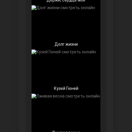
Долг жизни
Далекий город
Кузей Гюней
Ранняя пташка