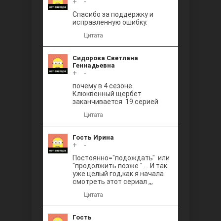
+
0
-
Между
Спасибо за поддержку и
исправленную ошибку.
Цитата
Сидорова Светлана
Геннадьевна
+
0
-
почему в 4 сезоне
Клюквенный щербет
Ветреный
заканчивается 19 серией
Цитата
Гость Ирина
+
0
-
Постоянно="подождать" или
"продолжить позже " ....И так
уже целый год,как я начала
смотреть этот сериал ,,,
Цитата
Гость