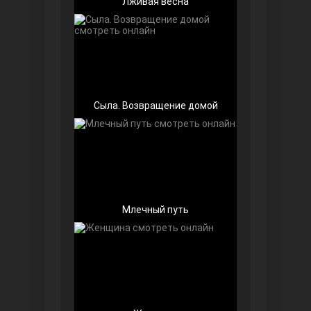
Лживая весна
Беззащитные
Сыла. Возвращение домой
Млечный путь
Игра судьбы