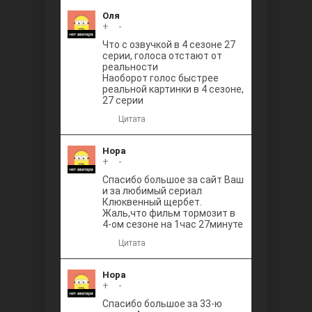
Оля
+
0
-
Что с озвучкой в 4 сезоне 27
серии, голоса отстают от
реальности
Наоборот голос быстрее
реальной картинки в 4 сезоне,
27 серии
Цитата
Нора
+
0
-
Спасибо большое за сайт Ваш
и за любимый сериал
Клюквенный щербет.
Жаль,что фильм тормозит в
4-ом сезоне на 1час 27минуте
Цитата
Нора
+
0
-
Спасибо большое за 33-ю