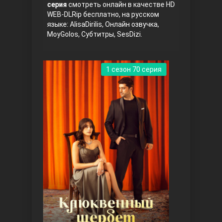
серия
смотреть онлайн в качестве HD
WEB-DLRip бесплатно, на русском
языке: AlisaDirilis, Онлайн озвучка,
MoyGolos, Субтитры, SesDizi.
1 сезон 70 серия
Три сестры
Ветреный холм