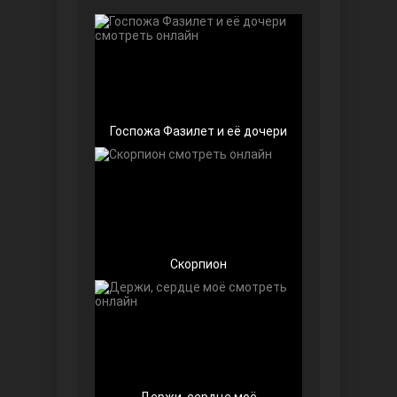
Чёрно-белая любовь
Госпожа Фазилет и её дочери
Дочь посла
Скорпион
Девушка за стеклом
Держи, сердце моё