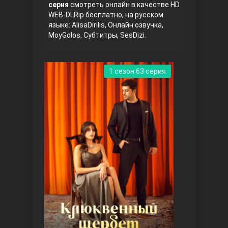
серия
смотреть онлайн в качестве HD
WEB-DLRip бесплатно, на русском
языке: AlisaDirilis, Онлайн озвучка,
MoyGolos, Субтитры, SesDizi.
1 сезон 63 серия
Три сестры
Ветреный холм