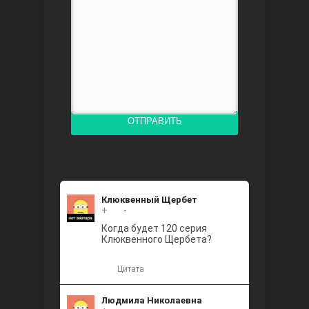
Доверенное
ОТПРАВИТЬ
Дик. ий
Клюквенный Щербет
+
+2
-
Когда будет 120 серия
Клюквенного Щербета?
Цитата
Людмила Николаевна