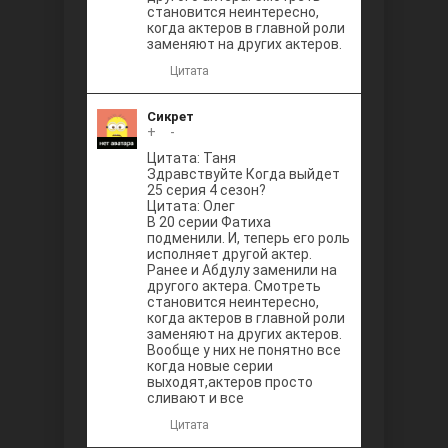
становится неинтересно,
когда актеров в главной роли
заменяют на других актеров.
Цитата
Сикрет
+
0
-
Цитата: Таня
Здравствуйте Когда выйдет
25 серия 4 сезон?
Цитата: Олег
В 20 серии Фатиха
подменили. И, теперь его роль
исполняет другой актер.
Ранее и Абдулу заменили на
другого актера. Смотреть
становится неинтересно,
когда актеров в главной роли
заменяют на других актеров.
Вообще у них не понятно все
когда новые серии
выходят,актеров просто
сливают и все
Цитата