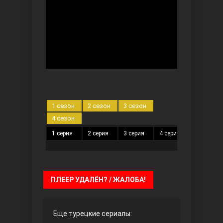
Безграничная любовь
1 сезон
2 сезон
3 сезон
4 сезон
1 серия
2 серия
3 серия
4 серия
5 серия
Красивее, чем ты
ПЛЕЕР УДАЛЁН? / ЖАЛОБА!
Еще турецкие сериалы: