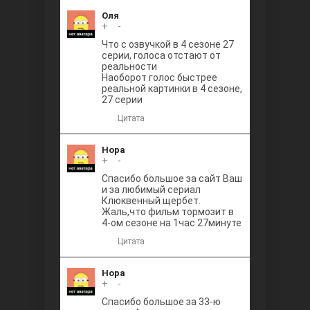
Оля
+
0
-
Что с озвучкой в 4 сезоне 27
серии, голоса отстают от
реальности
Наоборот голос быстрее
реальной картинки в 4 сезоне,
27 серии
Цитата
Нора
+
0
-
Спасибо большое за сайт Ваш
и за любимый сериал
Клюквенный щербет.
Жаль,что фильм тормозит в
4-ом сезоне на 1час 27минуте
Цитата
Нора
+
0
-
Спасибо большое за 33-ю