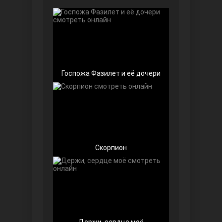
Чёрно-белая любовь
Госпожа Фазилет и её дочери
Дочь посла
Скорпион
Девушка за стеклом
Держи, сердце моё