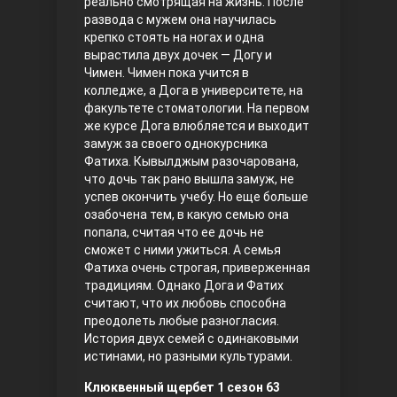
реально смотрящая на жизнь. После
развода с мужем она научилась
Правосyдие
крепко стоять на ногах и одна
вырастила двух дочек — Догу и
Чимен. Чимен пока учится в
колледже, а Дога в университете, на
факультете стоматологии. На первом
же курсе Дога влюбляется и выходит
замуж за своего однокурсника
Фатиха. Кывылджым разочарована,
что дочь так рано вышла замуж, не
успев окончить учебу. Но еще больше
Любовь напрокат
озабочена тем, в какую семью она
попала, считая что ее дочь не
сможет с ними ужиться. А семья
Фатиха очень строгая, приверженная
традициям. Однако Дога и Фатих
считают, что их любовь способна
преодолеть любые разногласия.
История двух семей с одинаковыми
истинами, но разными культурами.
Воскресший Эртугрул
Клюквенный щербет 1 сезон 63