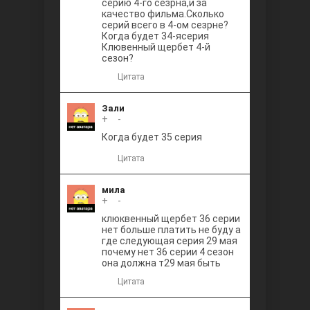
серию 4-го сезрна,и за
качество фильма.Сколько
серий всего в 4-ом сезрне?
Когда будет 34-ясерия
Клювенный щербет 4-й
сезон?
Цитата
Зали
+
0
-
Когда будет 35 серия
Цитата
мила
+
0
-
клюквенный щербет 36 серии
нет больше платить не буду а
где следующая серия 29 мая
почему нет 36 серии 4 сезон
она должна т29 мая быть
Цитата