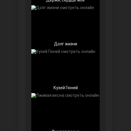
Долг жизни
Далекий город
Кузей Гюней
Ранняя пташка