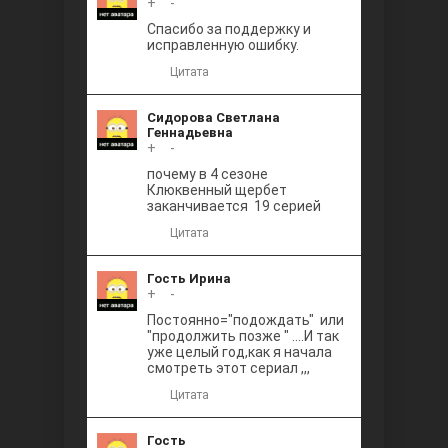
+
0
-
Между
Спасибо за поддержку и
исправленную ошибку.
Цитата
Сидорова Светлана
Геннадьевна
+
0
-
почему в 4 сезоне
Клюквенный щербет
Ветреный
заканчивается 19 серией
Цитата
Гость Ирина
+
0
-
Постоянно="подождать" или
"продолжить позже " ....И так
уже целый год,как я начала
смотреть этот сериал ,,,
Цитата
Гость