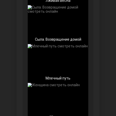
Лживая весна
Беззащитные
Сыла. Возвращение домой
Млечный путь
Игра судьбы