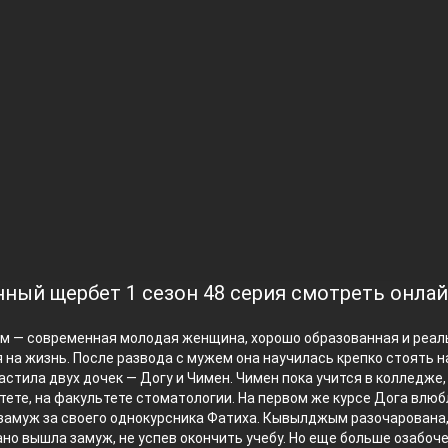
ный щербет 1 сезон 48 серия смотреть онла
 — современная молодая женщина, хорошо образованная и реал
на жизнь. После развода с мужем она научилась крепко стоять н
астила двух дочек — Догу и Чимен. Чимен пока учится в колледже,
тете, на факультете стоматологии. На первом же курсе Дога влю
замуж за своего однокурсника Фатиха. Кывылджым разочарована,
ано вышла замуж, не успев окончить учебу. Но еще больше озабоче