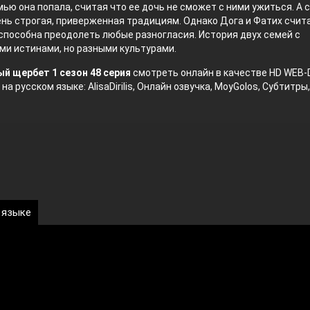
мью она попала, считая что ее дочь не сможет с ними ужиться. А 
нь строгая, приверженная традициям. Однако Дога и Фатих счит
способна преодолеть любые разногласия. История двух семей с
и истинами, но разными культурами.
й щербет 1 сезон 48 серия
смотреть онлайн в качестве HD WEB-
на русском языке: AlisaDirilis, Онлайн озвучка, MoyGolos, Субтитры,
 языке