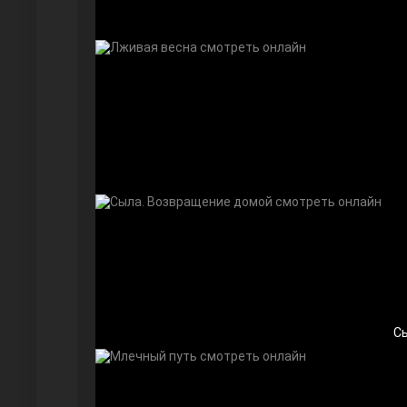
Дочь посла
С
Девушка за стеклом