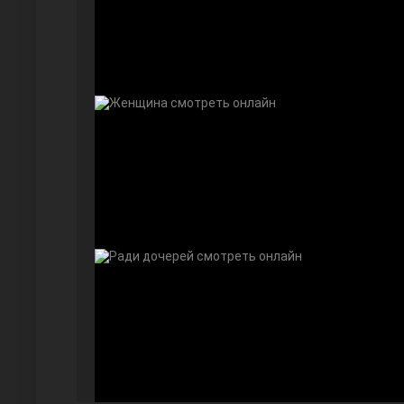
Далекий город
Ранняя пташка