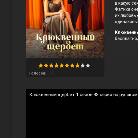
в какую се
Фатиха оче
их любовь 
одинаковым
Клюквенны
бесплатно, 
Любовь напрокат
200
Голосов:
Клюквенный щербет 1 сезон 48 серия на русском
Воскресший Эртугрул