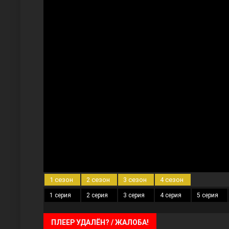
Три сестры
Ветреный холм
1 сезон
2 сезон
3 сезон
4 сезон
1 серия
2 серия
3 серия
4 серия
5 серия
ПЛЕЕР УДАЛЁН? / ЖАЛОБА!