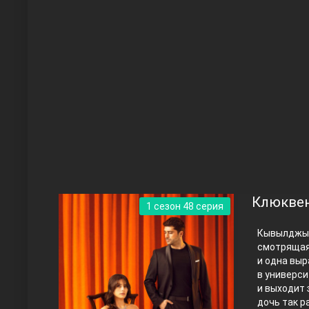
Чукур
Основание: Осман
Клюквен
1 сезон 48 серия
Кывылджым
смотрящая 
и одна выр
в универси
и выходит 
Правосyдие
дочь так р