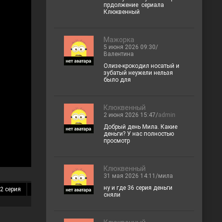
прдолжение сериала
Клюквенный
Мажорка
5 июня 2026 09:30/
Валентина
Олизе-крокодил носатый и
зубатый неужели нельзя
было для
Клюквенный
2 июня 2026 15:47/
admin
Добрый день Мила. Какие
деньги? У нас полностью
просмотр
Клюквенный
31 мая 2026 14:11/мила
ну и где 36 серия деньги
2 серия
13 серия
14 серия
15 серия
16 серия
17 серия
18 
сняли