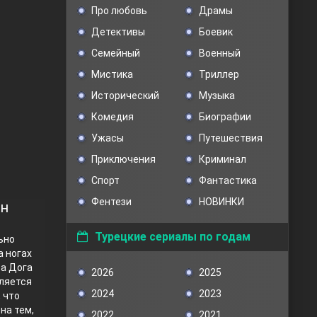
Про любовь
Драмы
Детективы
Боевик
Семейный
Военный
Мистика
Триллер
Исторический
Музыка
Комедия
Биографии
Ужасы
Путешествия
Приключения
Криминал
Спорт
Фантастика
Фентези
НОВИНКИ
йн
Турецкие сериалы по годам
ьно
а ногах
 а Дога
2026
2025
бляется
2024
2023
 что
на тем,
2022
2021