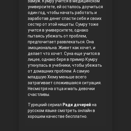
замуж. Кумру учится в медицинском
университете, ей осталось доучиться
один год, чтобы начать работать и
заработав денег спасти себя и своих
сестер от этой нищеты. Сумру тоже
учится в университете, однако
пытаясь убежать от проблем,
предпочитает развлекаться. Она
эмоциональна. Живет как хочет, и
делает что хочет. Суна еще учится в
Три сестры
лицее, однако беря в пример Кумру
уткнулась в учебники, чтобы убежать
от домашних проблем. А самую
младшую Хюму меньше всего
затрагивает сложившаяся ситуация.
Несмотря на отца и мать девочки
счастливы.
Турецкий сериал
Ради дочерей
на
русском языке смотреть онлайн в
Ветреный холм
хорошем качестве бесплатно.