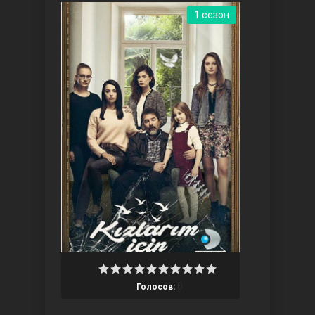
1 сезон
Ты назови
Запретный плод
0
Голосов: