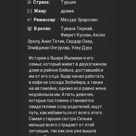
Страна:
Турция
Жанр:
Правосyдие
драма
Режиссер:
Месуде Эрарслан
В ролях:
Тувана Тюркай,
Фикрет Кускан, Ахсен
Эролу, Анил Тетик, Сердар Озер,
Элифджан Онгурлар, Улку Дуру
История о Яшаре Йылмазе и его
семье, который живет в двухэтажном
доме в районе Бейкоз, доставшийся
Любовь напрокат
им от его отца. Яшар начал работать
в кафе их соседа Зюбейира, а также
на автомойке, однако все равно жена
недовольна им. А пять девочек,
которые постоянно становятся
свидетелями ссор родителей, ищут
путь, как избавиться от всего этого.
Самая старшая сестра Сельва
меньше всего страдает от этой
ситуации, так как она уже вышла
Воскресший Эртугрул