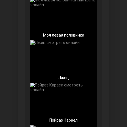
Любовь напоказ
Моя левая половинка
Лжец
Семья
Пойраз Караел