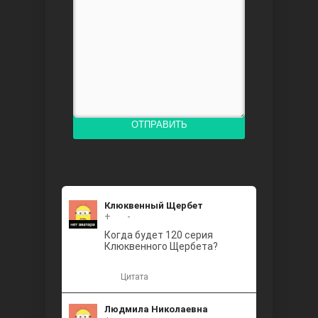
Доверенное
ОТПРАВИТЬ
Дик. ий
Клюквенный Щербет
+
+2
-
Когда будет 120 серия
Клюквенного Щербета?
Цитата
Людмила Николаевна