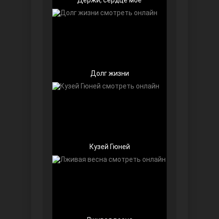
Долг жизни
Далекий город
Кузей Гюней
Ранняя пташка