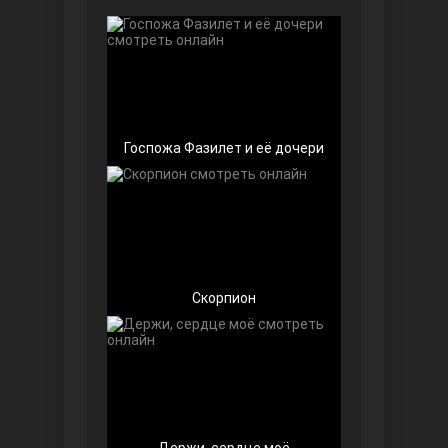
Чёрно-белая любовь
Госпожа Фазилет и её дочери
Дочь посла
Скорпион
Девушка за стеклом
Держи, сердце моё