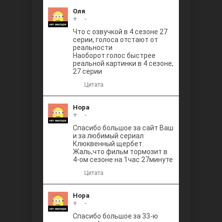
Оля
+
0
-
Что с озвучкой в 4 сезоне 27
серии, голоса отстают от
реальности
Наоборот голос быстрее
реальной картинки в 4 сезоне,
27 серии
Цитата
Нора
+
0
-
Спасибо большое за сайт Ваш
и за любимый сериал
Клюквенный щербет.
Жаль,что фильм тормозит в
4-ом сезоне на 1час 27минуте
Цитата
Нора
+
0
-
Спасибо большое за 33-ю