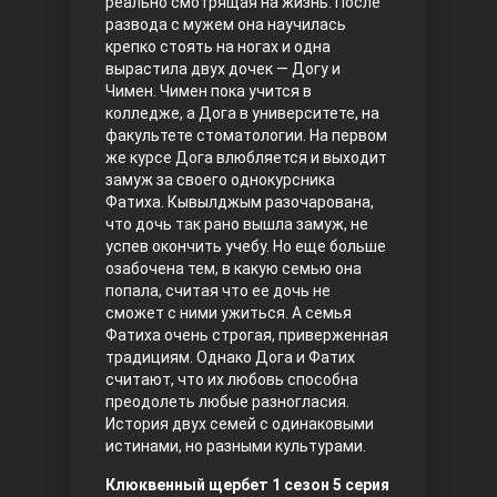
реально смотрящая на жизнь. После
развода с мужем она научилась
Правосyдие
крепко стоять на ногах и одна
вырастила двух дочек — Догу и
Чимен. Чимен пока учится в
колледже, а Дога в университете, на
факультете стоматологии. На первом
же курсе Дога влюбляется и выходит
замуж за своего однокурсника
Фатиха. Кывылджым разочарована,
что дочь так рано вышла замуж, не
успев окончить учебу. Но еще больше
Любовь напрокат
озабочена тем, в какую семью она
попала, считая что ее дочь не
сможет с ними ужиться. А семья
Фатиха очень строгая, приверженная
традициям. Однако Дога и Фатих
считают, что их любовь способна
преодолеть любые разногласия.
История двух семей с одинаковыми
истинами, но разными культурами.
Воскресший Эртугрул
Клюквенный щербет 1 сезон 5 серия