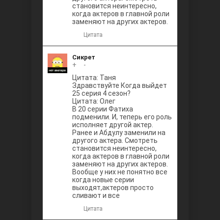
становится неинтересно,
когда актеров в главной роли
заменяют на других актеров.
Цитата
Сикрет
+
0
-
Цитата: Таня
Здравствуйте Когда выйдет
25 серия 4 сезон?
Цитата: Олег
В 20 серии Фатиха
подменили. И, теперь его роль
исполняет другой актер.
Ранее и Абдулу заменили на
другого актера. Смотреть
становится неинтересно,
когда актеров в главной роли
заменяют на других актеров.
Вообще у них не понятно все
когда новые серии
выходят,актеров просто
сливают и все
Цитата