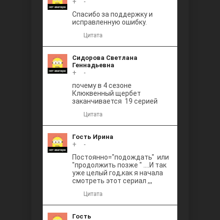
+
0
-
Между
Спасибо за поддержку и
исправленную ошибку.
Цитата
Сидорова Светлана
Геннадьевна
+
0
-
почему в 4 сезоне
Клюквенный щербет
Ветреный
заканчивается 19 серией
Цитата
Гость Ирина
+
0
-
Постоянно="подождать" или
"продолжить позже " ....И так
уже целый год,как я начала
смотреть этот сериал ,,,
Цитата
Гость