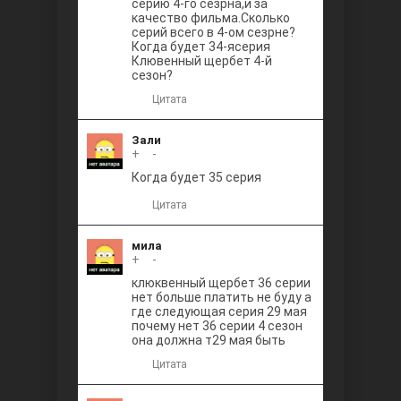
серию 4-го сезрна,и за
качество фильма.Сколько
серий всего в 4-ом сезрне?
Когда будет 34-ясерия
Клювенный щербет 4-й
сезон?
Цитата
Зали
+
0
-
Когда будет 35 серия
Цитата
мила
+
0
-
клюквенный щербет 36 серии
нет больше платить не буду а
где следующая серия 29 мая
почему нет 36 серии 4 сезон
она должна т29 мая быть
Цитата