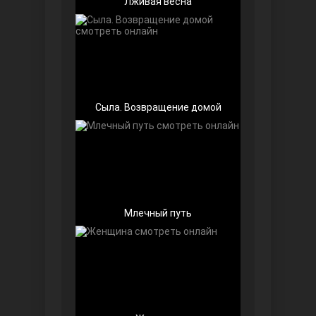
Лживая весна
Беззащитные
Сыла. Возвращение домой
Млечный путь
Игра судьбы