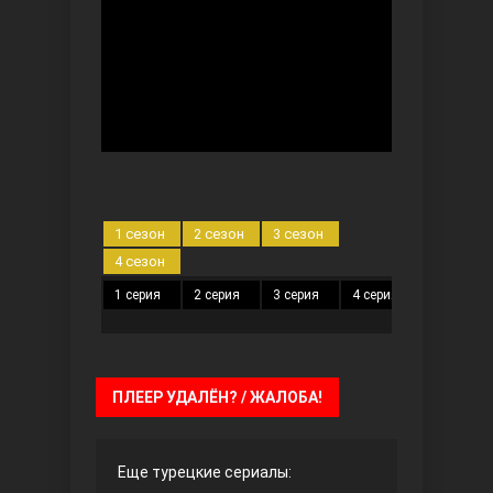
Безграничная любовь
1 сезон
2 сезон
3 сезон
4 сезон
1 серия
2 серия
3 серия
4 серия
5 серия
Красивее, чем ты
ПЛЕЕР УДАЛЁН? / ЖАЛОБА!
Еще турецкие сериалы: