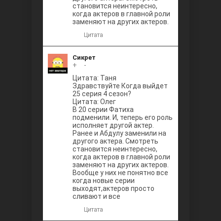
становится неинтересно,
когда актеров в главной роли
заменяют на других актеров.
Цитата
Сикрет
+
0
-
Цитата: Таня
Здравствуйте Когда выйдет
25 серия 4 сезон?
Цитата: Олег
В 20 серии Фатиха
подменили. И, теперь его роль
исполняет другой актер.
Ранее и Абдулу заменили на
другого актера. Смотреть
становится неинтересно,
когда актеров в главной роли
заменяют на других актеров.
Вообще у них не понятно все
когда новые серии
выходят,актеров просто
сливают и все
Цитата