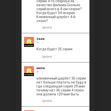
серию 4-го сезрна,и за
качество фильма.Сколько
серий всего в 4-ом сезрне?
Когда будет 34-ясерия
Клювенный щербет 4-й
сезон?
Цитата
Зали
+
0
-
Когда будет 35 серия
Цитата
мила
+
0
-
клюквенный щербет 36 серии
нет больше платить не буду а
где следующая серия 29 мая
почему нет 36 серии 4 сезон
она должна т29 мая быть
Цитата