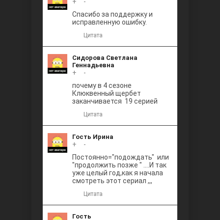
+
0
-
Между
Спасибо за поддержку и
исправленную ошибку.
Цитата
Сидорова Светлана
Геннадьевна
+
0
-
почему в 4 сезоне
Клюквенный щербет
Ветреный
заканчивается 19 серией
Цитата
Гость Ирина
+
0
-
Постоянно="подождать" или
"продолжить позже " ....И так
уже целый год,как я начала
смотреть этот сериал ,,,
Цитата
Гость