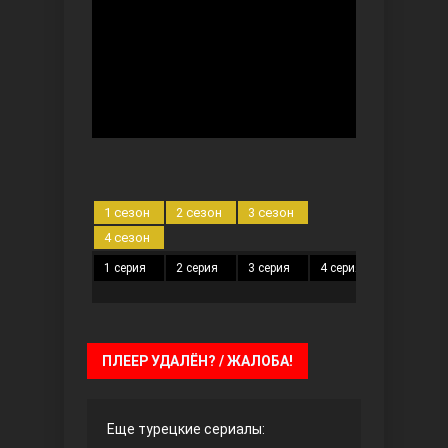
Безграничная любовь
1 сезон
2 сезон
3 сезон
4 сезон
1 серия
2 серия
3 серия
4 серия
5 серия
Красивее, чем ты
ПЛЕЕР УДАЛЁН? / ЖАЛОБА!
Еще турецкие сериалы: