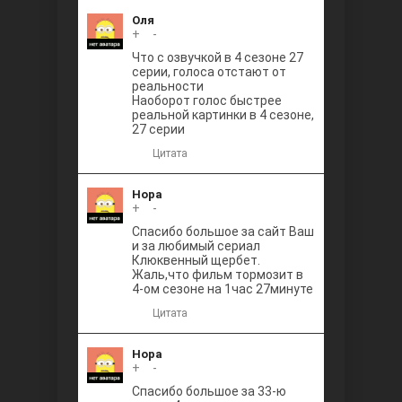
Оля
+
0
-
Что с озвучкой в 4 сезоне 27
серии, голоса отстают от
реальности
Наоборот голос быстрее
реальной картинки в 4 сезоне,
27 серии
Цитата
Нора
+
0
-
Спасибо большое за сайт Ваш
и за любимый сериал
Клюквенный щербет.
Жаль,что фильм тормозит в
4-ом сезоне на 1час 27минуте
Цитата
Нора
+
0
-
Спасибо большое за 33-ю