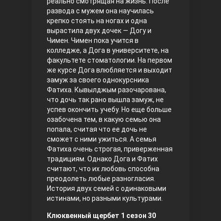
реально смотрящая на жизнь. После
развода с мужем она научилась
Правосyдие
крепко стоять на ногах и одна
вырастила двух дочек — Догу и
Чимен. Чимен пока учится в
колледже, а Дога в университете, на
факультете стоматологии. На первом
же курсе Дога влюбляется и выходит
замуж за своего однокурсника
Фатиха. Кывылджым разочарована,
что дочь так рано вышла замуж, не
успев окончить учебу. Но еще больше
Любовь напрокат
озабочена тем, в какую семью она
попала, считая что ее дочь не
сможет с ними ужиться. А семья
Фатиха очень строгая, приверженная
традициям. Однако Дога и Фатих
считают, что их любовь способна
преодолеть любые разногласия.
История двух семей с одинаковыми
истинами, но разными культурами.
Воскресший Эртугрул
Клюквенный щербет 1 сезон 30