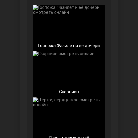
Чёрно-белая любовь
Госпожа Фазилет и её дочери
Дочь посла
Скорпион
Девушка за стеклом
Держи, сердце моё