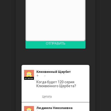
Доверенное
ОТПРАВИТЬ
Дик. ий
Клюквенный Щербет
+
+2
-
Когда будет 120 серия
Клюквенного Щербета?
Цитата
Людмила Николаевна