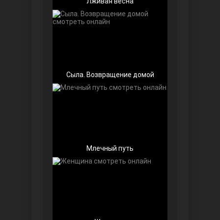
Лживая весна
Беззащитные
Сыла. Возвращение домой
Млечный путь
Игра судьбы