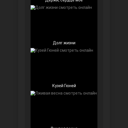
Долг жизни
Далекий город
Кузей Гюней
Ранняя пташка