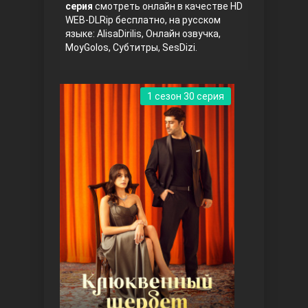
серия
смотреть онлайн в качестве HD
WEB-DLRip бесплатно, на русском
языке: AlisaDirilis, Онлайн озвучка,
MoyGolos, Субтитры, SesDizi.
1 сезон 30 серия
Три сестры
Ветреный холм