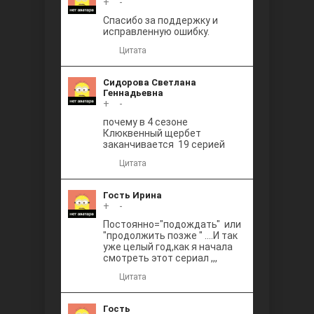
+
0
-
Между
Спасибо за поддержку и
исправленную ошибку.
Цитата
Сидорова Светлана
Геннадьевна
+
0
-
почему в 4 сезоне
Клюквенный щербет
Ветреный
заканчивается 19 серией
Цитата
Гость Ирина
+
0
-
Постоянно="подождать" или
"продолжить позже " ....И так
уже целый год,как я начала
смотреть этот сериал ,,,
Цитата
Гость