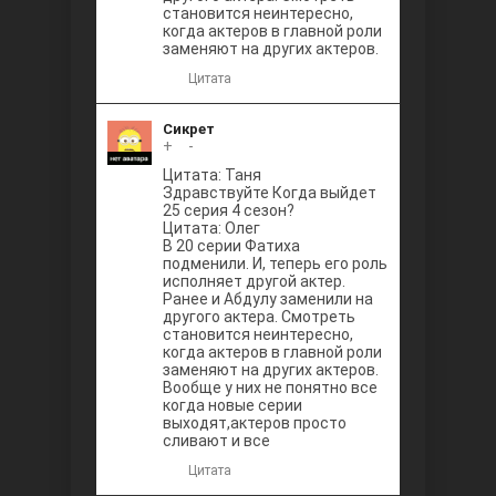
становится неинтересно,
когда актеров в главной роли
заменяют на других актеров.
Цитата
Сикрет
+
0
-
Цитата: Таня
Здравствуйте Когда выйдет
25 серия 4 сезон?
Цитата: Олег
В 20 серии Фатиха
подменили. И, теперь его роль
исполняет другой актер.
Ранее и Абдулу заменили на
другого актера. Смотреть
становится неинтересно,
когда актеров в главной роли
заменяют на других актеров.
Вообще у них не понятно все
когда новые серии
выходят,актеров просто
сливают и все
Цитата