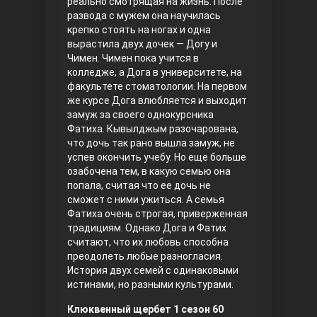
реально смотрящая на жизнь. После
развода с мужем она научилась
Правосyдие
крепко стоять на ногах и одна
вырастила двух дочек — Догу и
Чимен. Чимен пока учится в
колледже, а Дога в университете, на
факультете стоматологии. На первом
же курсе Дога влюбляется и выходит
замуж за своего однокурсника
Фатиха. Кывылджым разочарована,
что дочь так рано вышла замуж, не
успев окончить учебу. Но еще больше
Любовь напрокат
озабочена тем, в какую семью она
попала, считая что ее дочь не
сможет с ними ужиться. А семья
Фатиха очень строгая, приверженная
традициям. Однако Дога и Фатих
считают, что их любовь способна
преодолеть любые разногласия.
История двух семей с одинаковыми
истинами, но разными культурами.
Воскресший Эртугрул
Клюквенный щербет 1 сезон 60