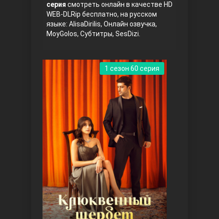
серия
смотреть онлайн в качестве HD
WEB-DLRip бесплатно, на русском
языке: AlisaDirilis, Онлайн озвучка,
MoyGolos, Субтитры, SesDizi.
1 сезон 60 серия
Три сестры
Ветреный холм