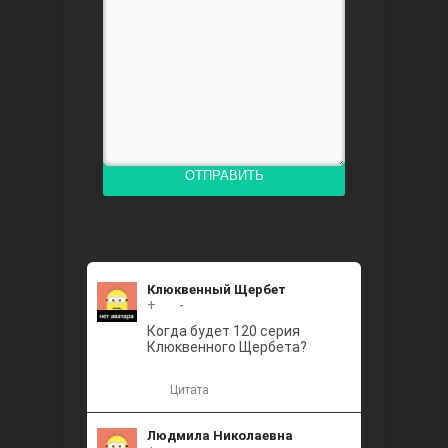
Доверенное
ОТПРАВИТЬ
Дик. ий
Клюквенный Щербет
+
+2
-
Когда будет 120 серия
Клюквенного Щербета?
Цитата
Людмила Николаевна