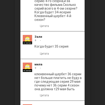
серию 4-го сезрна,и за
качество фильма.Сколько
серий всего в 4-ом сезрне?
Когда будет 34-ясерия
Клювенный щербет 4-й
сезон?
Цитата
Зали
+
0
-
Когда будет 35 серия
Цитата
мила
+
0
-
клюквенный щербет 36 серии
нет больше платить не буду а
где следующая серия 29 мая
почему нет 36 серии 4 сезон
она должна т29 мая быть
Цитата