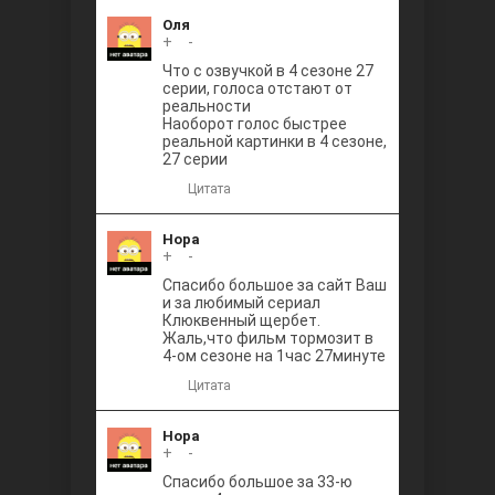
Оля
+
0
-
Что с озвучкой в 4 сезоне 27
серии, голоса отстают от
реальности
Наоборот голос быстрее
реальной картинки в 4 сезоне,
27 серии
Цитата
Нора
+
0
-
Спасибо большое за сайт Ваш
и за любимый сериал
Клюквенный щербет.
Жаль,что фильм тормозит в
4-ом сезоне на 1час 27минуте
Цитата
Нора
+
0
-
Спасибо большое за 33-ю