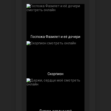
Чёрно-белая любовь
Госпожа Фазилет и её дочери
Дочь посла
Скорпион
Девушка за стеклом
Держи, сердце моё