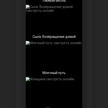
Лживая весна
Беззащитные
Сыла. Возвращение домой
Млечный путь
Игра судьбы