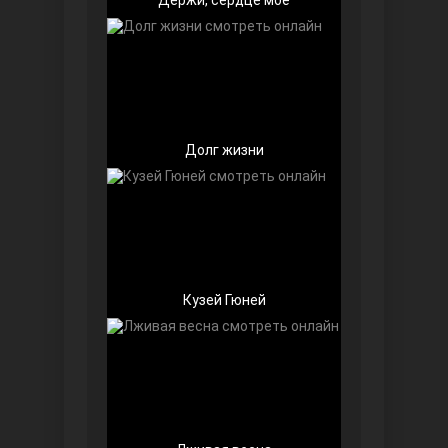
Долг жизни
Далекий город
Кузей Гюней
Ранняя пташка