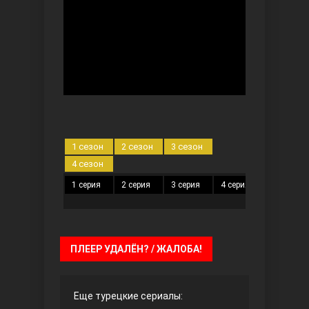
Безграничная любовь
1 сезон
2 сезон
3 сезон
4 сезон
1 серия
2 серия
3 серия
4 серия
5 серия
Красивее, чем ты
ПЛЕЕР УДАЛЁН? / ЖАЛОБА!
Еще турецкие сериалы: