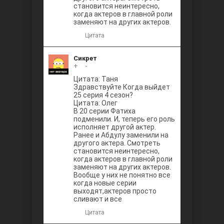
становится неинтересно,
когда актеров в главной роли
заменяют на других актеров.
Цитата
Сикрет
+
0
-
Цитата: Таня
Здравствуйте Когда выйдет
25 серия 4 сезон?
Цитата: Олег
В 20 серии Фатиха
подменили. И, теперь его роль
исполняет другой актер.
Ранее и Абдулу заменили на
другого актера. Смотреть
становится неинтересно,
когда актеров в главной роли
заменяют на других актеров.
Вообще у них не понятно все
когда новые серии
выходят,актеров просто
сливают и все
Цитата