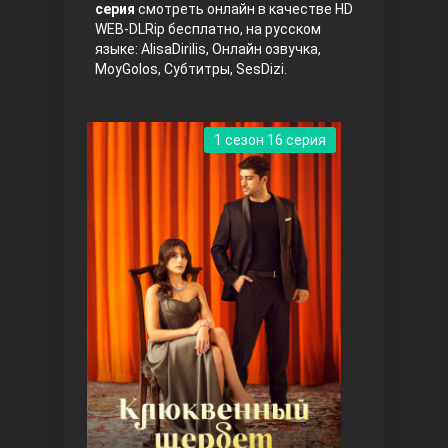
серия
смотреть онлайн в качестве HD
WEB-DLRip бесплатно, на русском
языке: AlisaDirilis, Онлайн озвучка,
MoyGolos, Субтитры, SesDizi.
1 сезон 16 серия
Три сестры
Ветреный холм