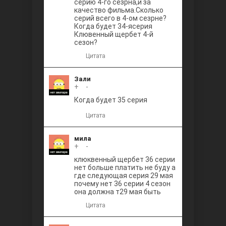
серию 4-го сезрна,и за
качество фильма.Сколько
серий всего в 4-ом сезрне?
Когда будет 34-ясерия
Клювенный щербет 4-й
сезон?
Цитата
Зали
+
0
-
Когда будет 35 серия
Цитата
мила
+
0
-
клюквенный щербет 36 серии
нет больше платить не буду а
где следующая серия 29 мая
почему нет 36 серии 4 сезон
она должна т29 мая быть
Цитата