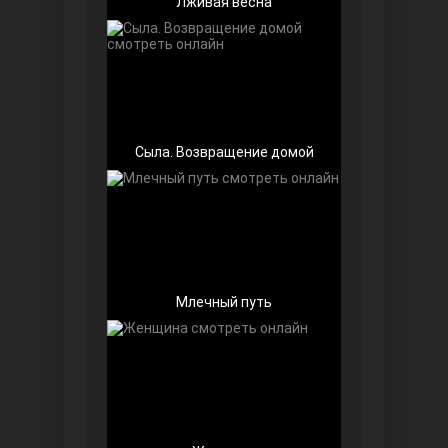
Лживая весна
Беззащитные
Сыла. Возвращение домой
Млечный путь
Игра судьбы