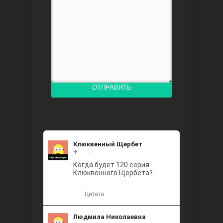
Доверенное
ОТПРАВИТЬ
Дик. ий
Клюквенный Щербет
+
+2
-
Когда будет 120 серия
Клюквенного Щербета?
Цитата
Людмила Николаевна