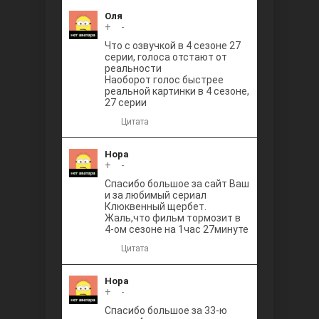
Оля
+
0
-
Что с озвучкой в 4 сезоне 27
серии, голоса отстают от
реальности
Наоборот голос быстрее
реальной картинки в 4 сезоне,
27 серии
Цитата
Нора
+
0
-
Спасибо большое за сайт Ваш
и за любимый сериал
Клюквенный щербет.
Жаль,что фильм тормозит в
4-ом сезоне на 1час 27минуте
Цитата
Нора
+
0
-
Спасибо большое за 33-ю