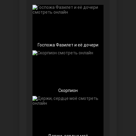
Чёрно-белая любовь
Госпожа Фазилет и её дочери
Дочь посла
Скорпион
Девушка за стеклом
Держи, сердце моё