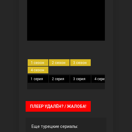
Безграничная любовь
1 сезон
2 сезон
3 сезон
4 сезон
1 серия
2 серия
3 серия
4 серия
5 серия
Красивее, чем ты
ПЛЕЕР УДАЛЁН? / ЖАЛОБА!
Еще турецкие сериалы: