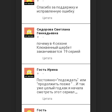
+
0
-
Между
Спасибо за поддержку и
исправленную ошибку.
Цитата
Сидорова Светлана
Геннадьевна
+
0
-
почему в 4 сезоне
Клюквенный щербет
Ветреный
заканчивается 19 серией
Цитата
Гость Ирина
+
0
-
Постоянно="подождать" или
"продолжить позже " ....И так
уже целый год,как я начала
смотреть этот сериал ,,,
Цитата
Гость