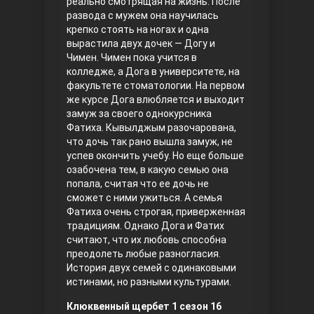
реально смотрящая на жизнь. После
развода с мужем она научилась
Правосyдие
крепко стоять на ногах и одна
вырастила двух дочек — Догу и
Чимен. Чимен пока учится в
колледже, а Дога в университете, на
факультете стоматологии. На первом
же курсе Дога влюбляется и выходит
замуж за своего однокурсника
Фатиха. Кывылджым разочарована,
что дочь так рано вышла замуж, не
успев окончить учебу. Но еще больше
Любовь напрокат
озабочена тем, в какую семью она
попала, считая что ее дочь не
сможет с ними ужиться. А семья
Фатиха очень строгая, приверженная
традициям. Однако Дога и Фатих
считают, что их любовь способна
преодолеть любые разногласия.
История двух семей с одинаковыми
истинами, но разными культурами.
Воскресший Эртугрул
Клюквенный щербет 1 сезон 16