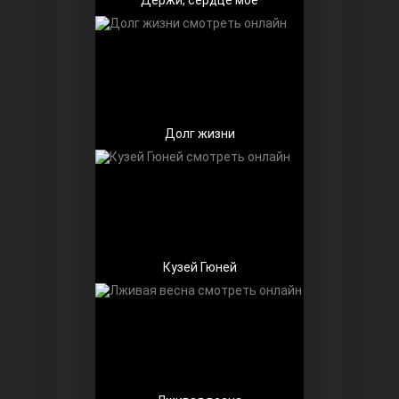
Долг жизни
Далекий город
Кузей Гюней
Ранняя пташка