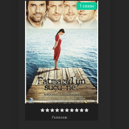
1 сезон
Ты назови
Запретный плод
0
Голосов: