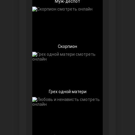
Муж-деспот
Скорпион
Далекий город
Грех одной матери
Ранняя пташка