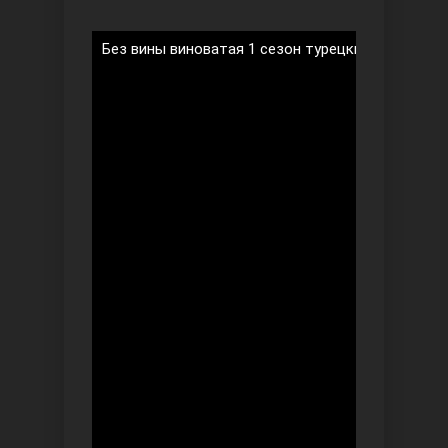
Без вины виноватая 1 сезон турецкий сериал
Безграничная любовь
Красивее, чем ты