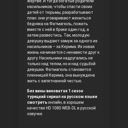
жертве. И тогда богатые родители
насильников, чтобы спасти своих
детей от тюрьмы, разрабатывают
план: они уговаривают жениться
бедняка на Фатмагюль, пожить
вместе с ней в браке один год, а
затем развестись. Так, молодую
девушку выдают замуж за одного из
насильников – за Керима. Их новая
жизнь начинается с ненависти друг к
Три сестры
другу. Насильники надругались не
только над телом, но и над судьбой
девушки. Фатмагюль становится
пленницей Керима, она вынуждена
жить с запятнанной честью.
Без вины виноватая 1 сезон
турецкий сериал на русском языке
смотреть
онлайн, в хорошем
качестве HD 1080 WEB-DL в русской
Ветреный холм
озвучке.