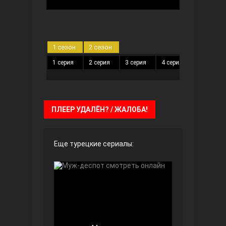
Чёрно-белая любовь
1 сезон
2 сезон
1 серия
2 серия
3 серия
4 серия
5 серия
ПЛЕЕР УДАЛЁН? / ЖАЛОБА!
Дочь посла
Еще турецкие сериалы:
Девушка за стеклом