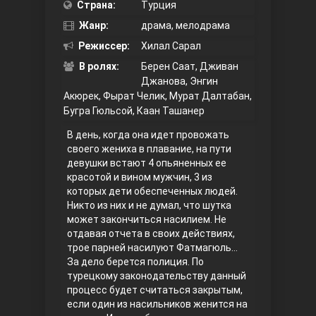
Страна:
Турция
Жанр:
Правосyдие
драма, мелодрама
Режиссер:
Хилал Сарал
В ролях:
Берен Саат, Дживан
Джанова, Энгин
Акюрек, Фырат Челик, Мурат Далтабан,
Бугра Гюльсой, Каан Ташанер
В день, когда она идет провожать
своего жениха в плавание, на пути
девушки встают 4 опьяненных ее
Любовь напрокат
красотой и вином мужчин, 3 из
которых дети обеспеченных людей.
Никто из них и не думал, что шутка
может закончиться насилием. Не
отдавая отчета в своих действиях,
трое парней насилуют Фатмагюль…
За дело берется полиция. По
турецкому законодательству данный
процесс будет считаться закрытым,
если один из насильников женится на
Воскресший Эртугрул