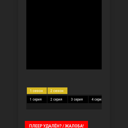
Безграничная любовь
Красивее, чем ты
1 сезон
2 сезон
1 серия
2 серия
3 серия
4 серия
5 серия
ПЛЕЕР УДАЛЁН? / ЖАЛОБА!