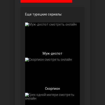
Чёрно-белая любовь
Еще турецкие сериалы:
Муж-деспот
Дочь посла
Скорпион
Девушка за стеклом