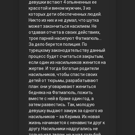
девушки встают 4 опьяненных ее
красотой и вином мужчин, 3 из
Правосyдие
которых дети обеспеченных людей.
Никто из них и не думал, что шутка
может закончиться насилием. Не
отдавая отчета в своих действиях,
трое парней насилуют Фатмагюль…
За дело берется полиция. По
турецкому законодательству данный
процесс будет считаться закрытым,
если один из насильников женится на
жертве. И тогда богатые родители
Любовь напрокат
насильников, чтобы спасти своих
детей от тюрьмы, разрабатывают
план: они уговаривают жениться
бедняка на Фатмагюль, пожить
вместе с ней в браке один год, а
затем развестись. Так, молодую
девушку выдают замуж за одного из
насильников – за Керима. Их новая
жизнь начинается с ненависти друг к
другу. Насильники надругались не
Воскресший Эртугрул
только над телом, но и над судьбой