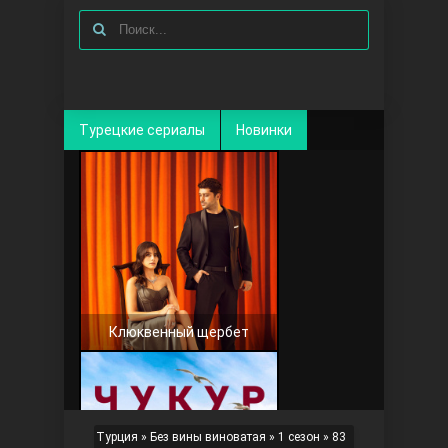
Турецкие сериалы
Новинки
Клюквенный щербет
Турция
»
Без вины виноватая
»
1 сезон
» 83