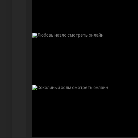
Далекий город
Ранняя пташка