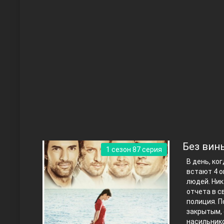
Чукур
Основание: Осман
Без вин
1 сезон 87 серия
В день, ко
встают 4 о
людей. Ник
отчета в с
полиция. П
закрытым, 
Правосyдие
насильнико