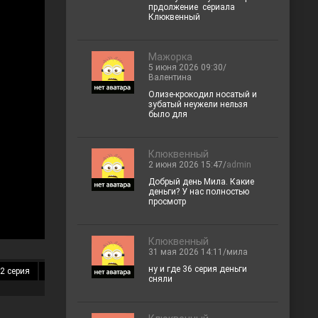
прдолжение сериала
Клюквенный
Мажорка
5 июня 2026 09:30/
Валентина
Олизе-крокодил носатый и
зубатый неужели нельзя
было для
Клюквенный
2 июня 2026 15:47/
admin
Добрый день Мила. Какие
деньги? У нас полностью
просмотр
Клюквенный
31 мая 2026 14:11/мила
ну и где 36 серия деньги
2 серия
13 серия
14 серия
15 серия
16 серия
17 серия
18 
сняли