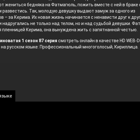
т жениться бедняка на Фатмагюль, пожить вместе с ней в браке
ем развестись. Так, молодую девушку выдают замуж за одного из
в – за Керима. Их новая жизнь начинается с ненависти друг к друг
 надругались не только над телом, но и над судьбой девушки. Ф
 пленницей Керима, она вынуждена жить с запятнанной честью.
иноватая 1 сезон 87 серия
смотреть онлайн в качестве HD WEB-D
 на русском языке: Профессиональный многоголосый, Кириллица.
 языке