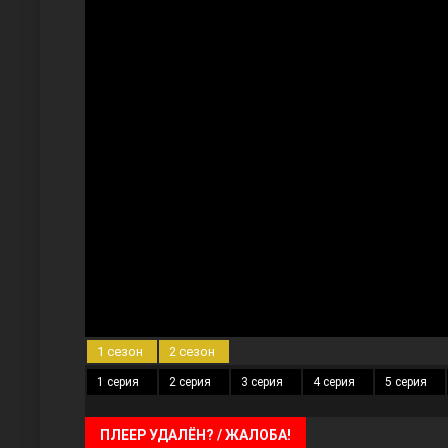
Три сестры
Ветреный холм
1 сезон
2 сезон
1 серия
2 серия
3 серия
4 серия
5 серия
ПЛЕЕР УДАЛЁН? / ЖАЛОБА!