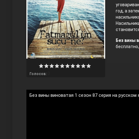
уговариваю
год, а зат
насильнико
Насильники
становится
Без вины в
бесплатно,
Любовь напрокат
0
Голосов:
Без вины виноватая 1 сезон 87 серия на русском
Воскресший Эртугрул