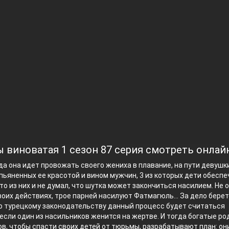
ы виноватая 1 сезон 87 серия смотреть онлай
гда она идет провожать своего жениха в плавание, на пути девушк
пьяненных ее красотой и вином мужчин, 3 из которых дети обесп
то из них и не думал, что шутка может закончиться насилием. Не 
воих действиях, трое парней насилуют Фатмагюль… За дело бере
о турецкому законодательству данный процесс будет считаться
если один из насильников женится на жертве. И тогда богатые ро
в, чтобы спасти своих детей от тюрьмы, разрабатывают план: он