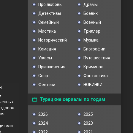
Про любовь
Драмы
Детективы
Боевик
Семейный
Военный
Мистика
Триллер
Исторический
Музыка
Комедия
Биографии
Ужасы
Путешествия
Приключения
Криминал
Спорт
Фантастика
Фентези
НОВИНКИ
н
и
Турецкие сериалы по годам
еченных
отдавая
тся
2026
2025
2024
2023
дители
и
2022
2021