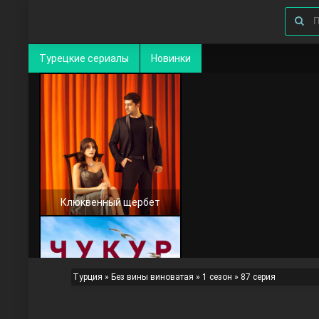
Турецкие сериалы
Новинки
Клюквенный щербет
Турция
»
Без вины виноватая
»
1 сезон
» 87 серия