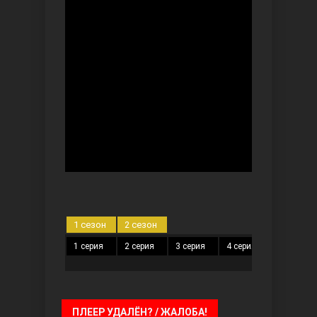
Безграничная любовь
Красивее, чем ты
1 сезон
2 сезон
1 серия
2 серия
3 серия
4 серия
5 серия
ПЛЕЕР УДАЛЁН? / ЖАЛОБА!