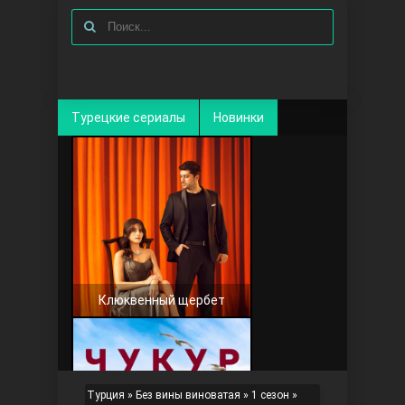
Турецкие сериалы
Новинки
Клюквенный щербет
Турция
»
Без вины виноватая
»
1 сезон
»