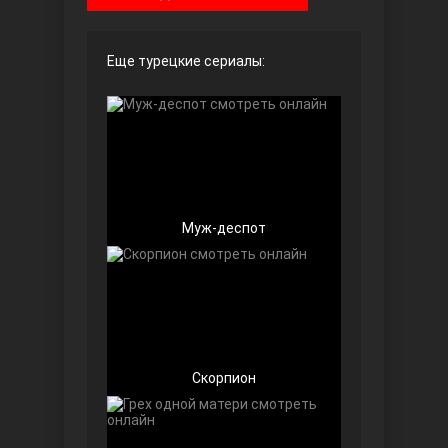
Чёрно-белая любовь
Еще турецкие сериалы:
Муж-деспот
Дочь посла
Скорпион
Девушка за стеклом