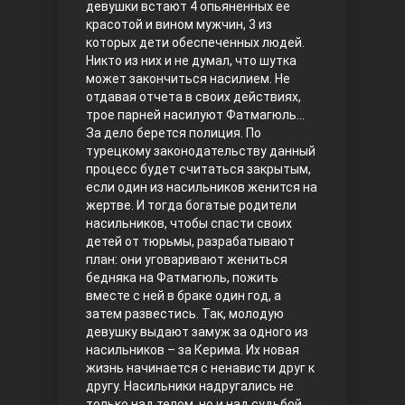
девушки встают 4 опьяненных ее
красотой и вином мужчин, 3 из
Правосyдие
которых дети обеспеченных людей.
Никто из них и не думал, что шутка
может закончиться насилием. Не
отдавая отчета в своих действиях,
трое парней насилуют Фатмагюль…
За дело берется полиция. По
турецкому законодательству данный
процесс будет считаться закрытым,
если один из насильников женится на
жертве. И тогда богатые родители
Любовь напрокат
насильников, чтобы спасти своих
детей от тюрьмы, разрабатывают
план: они уговаривают жениться
бедняка на Фатмагюль, пожить
вместе с ней в браке один год, а
затем развестись. Так, молодую
девушку выдают замуж за одного из
насильников – за Керима. Их новая
жизнь начинается с ненависти друг к
другу. Насильники надругались не
Воскресший Эртугрул
только над телом, но и над судьбой