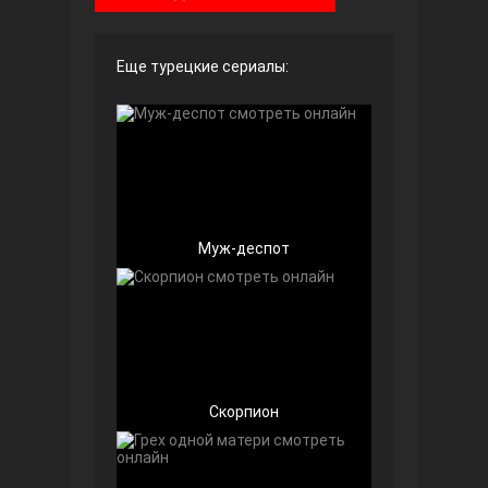
Чёрно-белая любовь
Еще турецкие сериалы:
Муж-деспот
Дочь посла
Скорпион
Девушка за стеклом