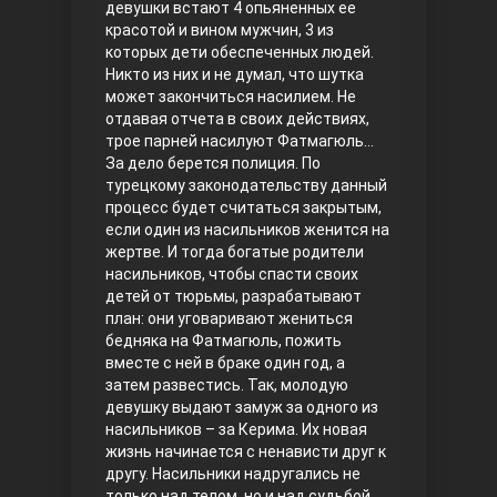
девушки встают 4 опьяненных ее
красотой и вином мужчин, 3 из
Правосyдие
которых дети обеспеченных людей.
Никто из них и не думал, что шутка
может закончиться насилием. Не
отдавая отчета в своих действиях,
трое парней насилуют Фатмагюль…
За дело берется полиция. По
турецкому законодательству данный
процесс будет считаться закрытым,
если один из насильников женится на
жертве. И тогда богатые родители
Любовь напрокат
насильников, чтобы спасти своих
детей от тюрьмы, разрабатывают
план: они уговаривают жениться
бедняка на Фатмагюль, пожить
вместе с ней в браке один год, а
затем развестись. Так, молодую
девушку выдают замуж за одного из
насильников – за Керима. Их новая
жизнь начинается с ненависти друг к
другу. Насильники надругались не
Воскресший Эртугрул
только над телом, но и над судьбой