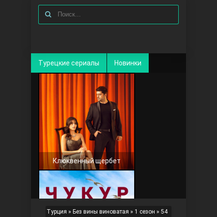
Турецкие сериалы
Новинки
Клюквенный щербет
Турция
»
Без вины виноватая
»
1 сезон
» 54