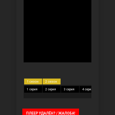
Безграничная любовь
Красивее, чем ты
1 сезон
2 сезон
1 серия
2 серия
3 серия
4 серия
5 серия
ПЛЕЕР УДАЛЁН? / ЖАЛОБА!