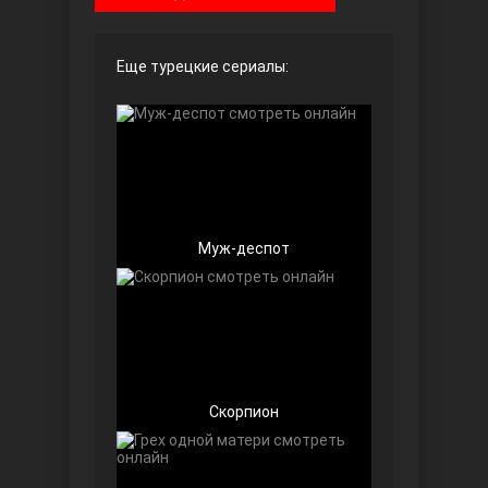
Чёрно-белая любовь
Еще турецкие сериалы:
Муж-деспот
Дочь посла
Скорпион
Девушка за стеклом