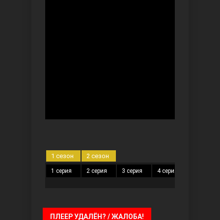
Безграничная любовь
Красивее, чем ты
1 сезон
2 сезон
1 серия
2 серия
3 серия
4 серия
5 серия
ПЛЕЕР УДАЛЁН? / ЖАЛОБА!