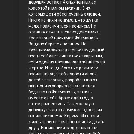
девушки встают 4 опьяненных ее
красотой и вином мужчин, 3 из
Правосyдие
которых дети обеспеченных людей.
Никто из них и не думал, что шутка
может закончиться насилием. Не
отдавая отчета в своих действиях,
трое парней насилуют Фатмагюль…
За дело берется полиция. По
турецкому законодательству данный
процесс будет считаться закрытым,
если один из насильников женится на
жертве. И тогда богатые родители
Любовь напрокат
насильников, чтобы спасти своих
детей от тюрьмы, разрабатывают
план: они уговаривают жениться
бедняка на Фатмагюль, пожить
вместе с ней в браке один год, а
затем развестись. Так, молодую
девушку выдают замуж за одного из
насильников – за Керима. Их новая
жизнь начинается с ненависти друг к
другу. Насильники надругались не
Воскресший Эртугрул
только над телом, но и над судьбой