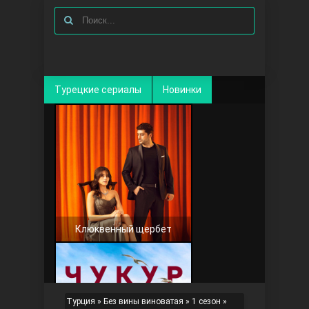
Турецкие сериалы
Новинки
Клюквенный щербет
Турция
»
Без вины виноватая
»
1 сезон
»