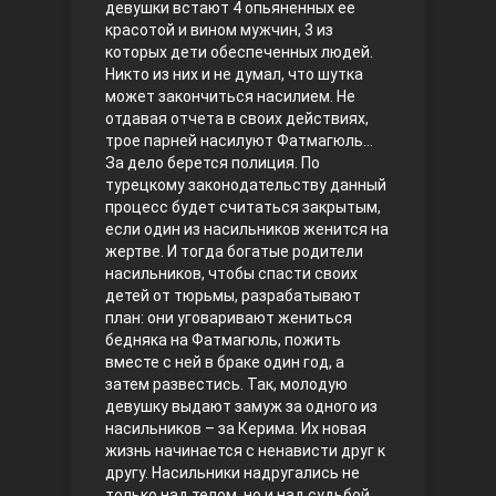
девушки встают 4 опьяненных ее
красотой и вином мужчин, 3 из
Правосyдие
которых дети обеспеченных людей.
Никто из них и не думал, что шутка
может закончиться насилием. Не
отдавая отчета в своих действиях,
трое парней насилуют Фатмагюль…
За дело берется полиция. По
турецкому законодательству данный
процесс будет считаться закрытым,
если один из насильников женится на
жертве. И тогда богатые родители
Любовь напрокат
насильников, чтобы спасти своих
детей от тюрьмы, разрабатывают
план: они уговаривают жениться
бедняка на Фатмагюль, пожить
вместе с ней в браке один год, а
затем развестись. Так, молодую
девушку выдают замуж за одного из
насильников – за Керима. Их новая
жизнь начинается с ненависти друг к
другу. Насильники надругались не
Воскресший Эртугрул
только над телом, но и над судьбой