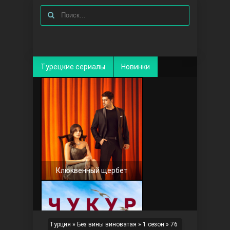
Турецкие сериалы
Новинки
Клюквенный щербет
Турция
»
Без вины виноватая
»
1 сезон
» 76