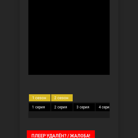
Безграничная любовь
Красивее, чем ты
1 сезон
2 сезон
1 серия
2 серия
3 серия
4 серия
5 серия
ПЛЕЕР УДАЛЁН? / ЖАЛОБА!