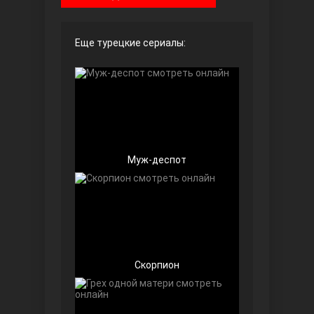
Чёрно-белая любовь
Еще турецкие сериалы:
Муж-деспот
Дочь посла
Скорпион
Девушка за стеклом