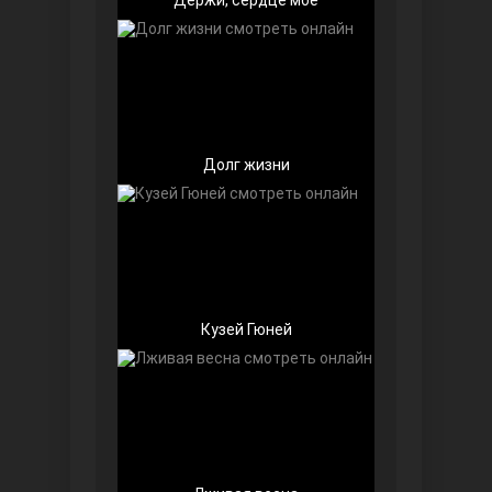
Долг жизни
Далекий город
Кузей Гюней
Ранняя пташка