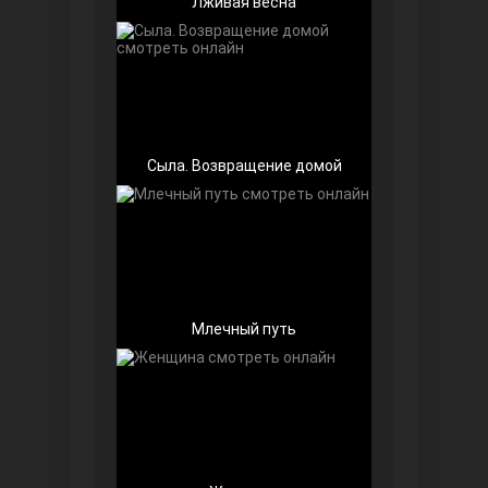
Лживая весна
Беззащитные
Сыла. Возвращение домой
Млечный путь
Игра судьбы