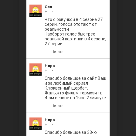
Оля
+
0
-
Что с озвучкой в 4 сезоне 27
серии, голоса отстают от
реальности
Наоборот голос быстрее
реальной картинки в 4 сезоне,
27 серии
Цитата
Нора
+
0
-
Спасибо большое за сайт Ваш
и за любимый сериал
Клюквенный щербет.
Жаль,что фильм тормозит в
4-ом сезоне на 1час 27минуте
Цитата
Нора
+
0
-
Спасибо большое за 33-ю