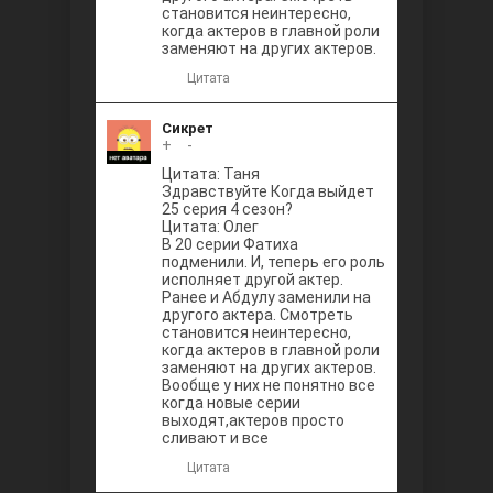
становится неинтересно,
когда актеров в главной роли
заменяют на других актеров.
Цитата
Сикрет
+
0
-
Цитата: Таня
Здравствуйте Когда выйдет
25 серия 4 сезон?
Цитата: Олег
В 20 серии Фатиха
подменили. И, теперь его роль
исполняет другой актер.
Ранее и Абдулу заменили на
другого актера. Смотреть
становится неинтересно,
когда актеров в главной роли
заменяют на других актеров.
Вообще у них не понятно все
когда новые серии
выходят,актеров просто
сливают и все
Цитата