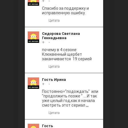
+
0
-
Между
Спасибо за поддержку и
исправленную ошибку.
Цитата
Сидорова Светлана
Геннадьевна
+
0
-
почему в 4 сезоне
Клюквенный щербет
Ветреный
заканчивается 19 серией
Цитата
Гость Ирина
+
0
-
Постоянно="подождать" или
"продолжить позже " ....И так
уже целый год,как я начала
смотреть этот сериал ,,,
Цитата
Гость