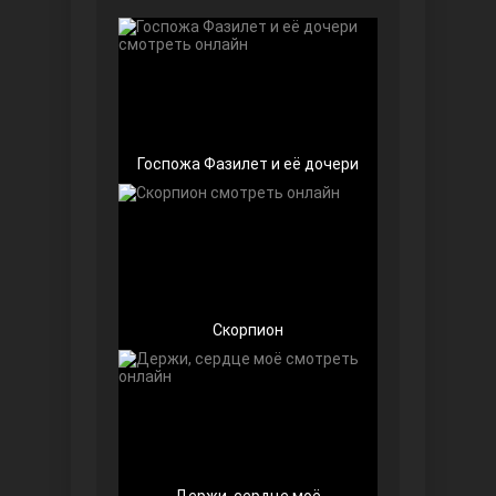
Чёрно-белая любовь
Госпожа Фазилет и её дочери
Дочь посла
Скорпион
Девушка за стеклом
Держи, сердце моё