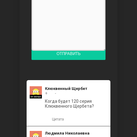
Доверенное
ОТПРАВИТЬ
Дик. ий
Клюквенный Щербет
+
+2
-
Когда будет 120 серия
Клюквенного Щербета?
Цитата
Людмила Николаевна