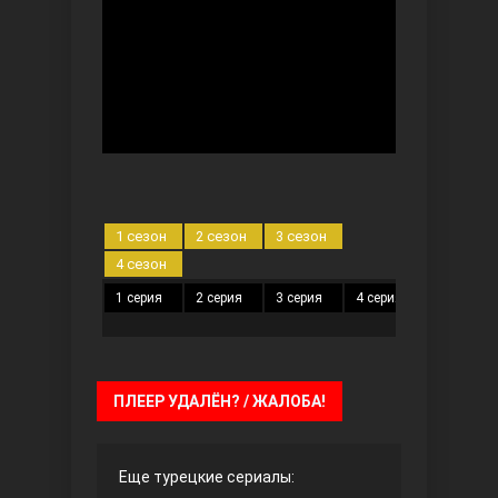
Безграничная любовь
1 сезон
2 сезон
3 сезон
4 сезон
1 серия
2 серия
3 серия
4 серия
5 серия
Красивее, чем ты
ПЛЕЕР УДАЛЁН? / ЖАЛОБА!
Еще турецкие сериалы: