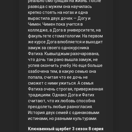
реально смотрящая на жизнь. После
развода с мужем она научилась
Правосyдие
крепко стоять на ногах и одна
вырастила двух дочек — Догу и
Чимен. Чимен пока учится в
колледже, а Дога в университете, на
факультете стоматологии. На первом
же курсе Дога влюбляется и выходит
замуж за своего однокурсника
Фатиха. Кывылджым разочарована,
что дочь так рано вышла замуж, не
успев окончить учебу. Но еще больше
Любовь напрокат
озабочена тем, в какую семью она
попала, считая что ее дочь не
сможет с ними ужиться. А семья
Фатиха очень строгая, приверженная
традициям. Однако Дога и Фатих
считают, что их любовь способна
преодолеть любые разногласия.
История двух семей с одинаковыми
истинами, но разными культурами.
Воскресший Эртугрул
Клюквенный щербет 3 сезон 8 серия