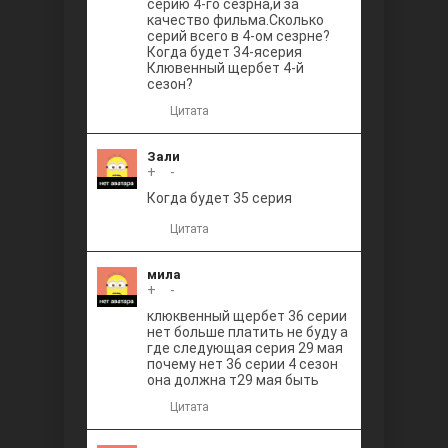
серию 4-го сезрна,и за
качество фильма.Сколько
серий всего в 4-ом сезрне?
Когда будет 34-ясерия
Клювенный щербет 4-й
сезон?
Цитата
Зали
+
0
-
Когда будет 35 серия
Цитата
мила
+
0
-
клюквенный щербет 36 серии
нет больше платить не буду а
где следующая серия 29 мая
почему нет 36 серии 4 сезон
она должна т29 мая быть
Цитата