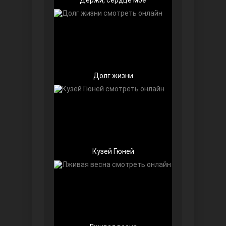
Долг жизни
Далекий город
Кузей Гюней
Ранняя пташка