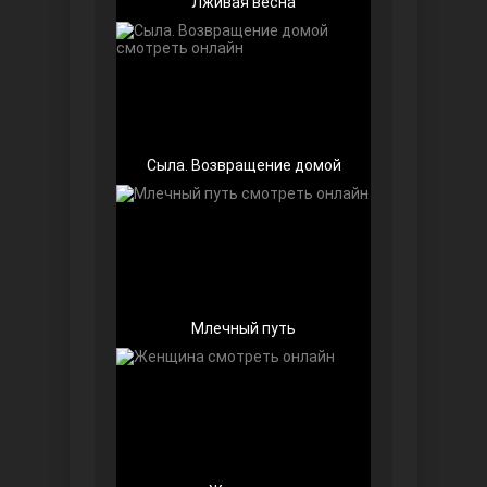
Лживая весна
Беззащитные
Сыла. Возвращение домой
Млечный путь
Игра судьбы