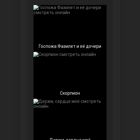
Чёрно-белая любовь
Госпожа Фазилет и её дочери
Дочь посла
Скорпион
Девушка за стеклом
Держи, сердце моё