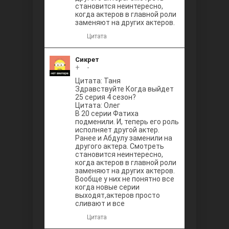
становится неинтересно,
когда актеров в главной роли
заменяют на других актеров.
Цитата
Сикрет
+
0
-
Цитата: Таня
Здравствуйте Когда выйдет
25 серия 4 сезон?
Цитата: Олег
В 20 серии Фатиха
подменили. И, теперь его роль
исполняет другой актер.
Ранее и Абдулу заменили на
другого актера. Смотреть
становится неинтересно,
когда актеров в главной роли
заменяют на других актеров.
Вообще у них не понятно все
когда новые серии
выходят,актеров просто
сливают и все
Цитата