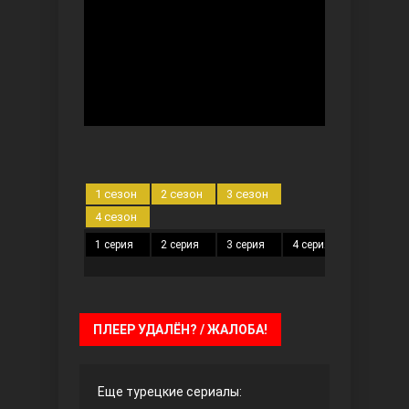
Безграничная любовь
1 сезон
2 сезон
3 сезон
4 сезон
1 серия
2 серия
3 серия
4 серия
5 серия
Красивее, чем ты
ПЛЕЕР УДАЛЁН? / ЖАЛОБА!
Еще турецкие сериалы: