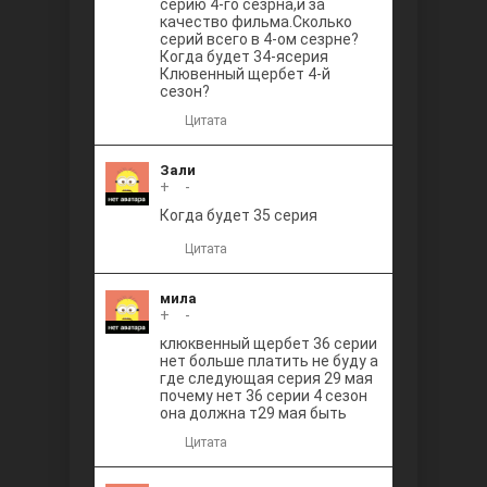
серию 4-го сезрна,и за
качество фильма.Сколько
серий всего в 4-ом сезрне?
Когда будет 34-ясерия
Клювенный щербет 4-й
сезон?
Цитата
Зали
+
0
-
Когда будет 35 серия
Цитата
мила
+
0
-
клюквенный щербет 36 серии
нет больше платить не буду а
где следующая серия 29 мая
почему нет 36 серии 4 сезон
она должна т29 мая быть
Цитата