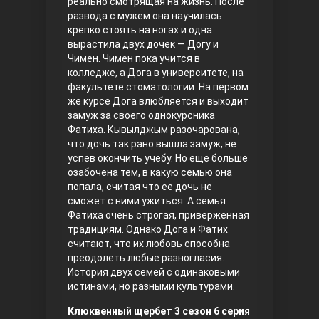
реально смотрящая на жизнь. После
развода с мужем она научилась
Правосyдие
крепко стоять на ногах и одна
вырастила двух дочек — Догу и
Чимен. Чимен пока учится в
колледже, а Дога в университете, на
факультете стоматологии. На первом
же курсе Дога влюбляется и выходит
замуж за своего однокурсника
Фатиха. Кывылджым разочарована,
что дочь так рано вышла замуж, не
успев окончить учебу. Но еще больше
Любовь напрокат
озабочена тем, в какую семью она
попала, считая что ее дочь не
сможет с ними ужиться. А семья
Фатиха очень строгая, приверженная
традициям. Однако Дога и Фатих
считают, что их любовь способна
преодолеть любые разногласия.
История двух семей с одинаковыми
истинами, но разными культурами.
Воскресший Эртугрул
Клюквенный щербет 3 сезон 6 серия