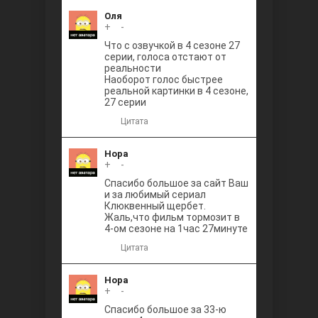
Оля
+
0
-
Что с озвучкой в 4 сезоне 27
серии, голоса отстают от
реальности
Наоборот голос быстрее
реальной картинки в 4 сезоне,
27 серии
Цитата
Нора
+
0
-
Спасибо большое за сайт Ваш
и за любимый сериал
Клюквенный щербет.
Жаль,что фильм тормозит в
4-ом сезоне на 1час 27минуте
Цитата
Нора
+
0
-
Спасибо большое за 33-ю