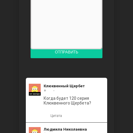
Доверенное
ОТПРАВИТЬ
Дик. ий
Клюквенный Щербет
+
+2
-
Когда будет 120 серия
Клюквенного Щербета?
Цитата
Людмила Николаевна