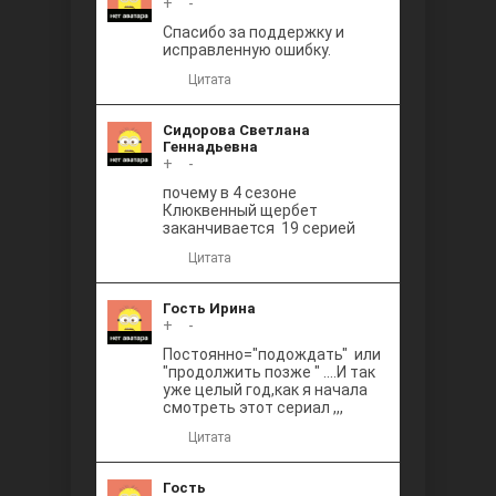
+
0
-
Между
Спасибо за поддержку и
исправленную ошибку.
Цитата
Сидорова Светлана
Геннадьевна
+
0
-
почему в 4 сезоне
Клюквенный щербет
Ветреный
заканчивается 19 серией
Цитата
Гость Ирина
+
0
-
Постоянно="подождать" или
"продолжить позже " ....И так
уже целый год,как я начала
смотреть этот сериал ,,,
Цитата
Гость