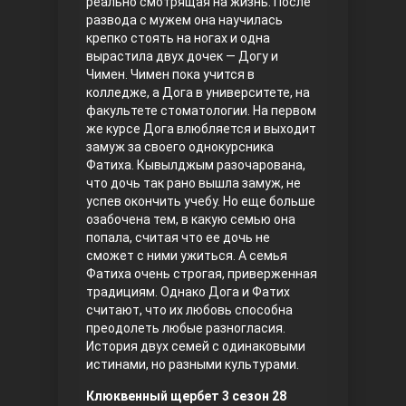
реально смотрящая на жизнь. После
развода с мужем она научилась
Правосyдие
крепко стоять на ногах и одна
вырастила двух дочек — Догу и
Чимен. Чимен пока учится в
колледже, а Дога в университете, на
факультете стоматологии. На первом
же курсе Дога влюбляется и выходит
замуж за своего однокурсника
Фатиха. Кывылджым разочарована,
что дочь так рано вышла замуж, не
успев окончить учебу. Но еще больше
Любовь напрокат
озабочена тем, в какую семью она
попала, считая что ее дочь не
сможет с ними ужиться. А семья
Фатиха очень строгая, приверженная
традициям. Однако Дога и Фатих
считают, что их любовь способна
преодолеть любые разногласия.
История двух семей с одинаковыми
истинами, но разными культурами.
Воскресший Эртугрул
Клюквенный щербет 3 сезон 28