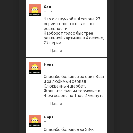
Оля
+
0
-
Что с озвучкой в 4 сезоне 27
серии, голоса отстают от
реальности
Наоборот голос быстрее
реальной картинки в 4 сезоне,
27 серии
Цитата
Нора
+
0
-
Спасибо большое за сайт Ваш
и за любимый сериал
Клюквенный щербет.
Жаль,что фильм тормозит в
4-ом сезоне на 1час 27минуте
Цитата
Нора
+
0
-
Спасибо большое за 33-ю