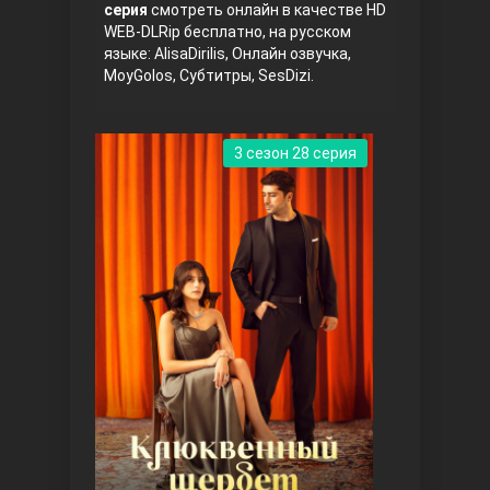
серия
смотреть онлайн в качестве HD
WEB-DLRip бесплатно, на русском
языке: AlisaDirilis, Онлайн озвучка,
MoyGolos, Субтитры, SesDizi.
3 сезон 28 серия
Три сестры
Ветреный холм