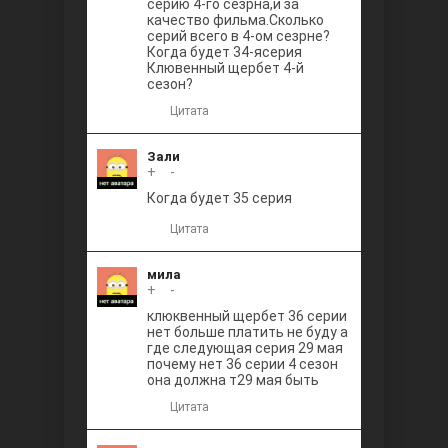
серию 4-го сезрна,и за
качество фильма.Сколько
серий всего в 4-ом сезрне?
Когда будет 34-ясерия
Клювенный щербет 4-й
сезон?
Цитата
Зали
+
0
-
Когда будет 35 серия
Цитата
мила
+
0
-
клюквенный щербет 36 серии
нет больше платить не буду а
где следующая серия 29 мая
почему нет 36 серии 4 сезон
она должна т29 мая быть
Цитата