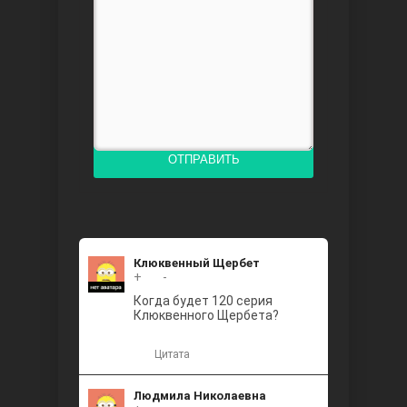
Доверенное
ОТПРАВИТЬ
Дик. ий
Клюквенный Щербет
+
+2
-
Когда будет 120 серия
Клюквенного Щербета?
Цитата
Людмила Николаевна