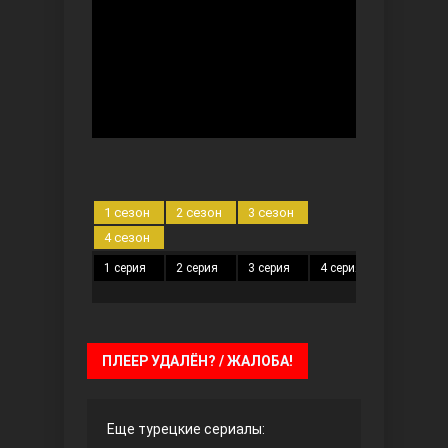
Безграничная любовь
1 сезон
2 сезон
3 сезон
4 сезон
1 серия
2 серия
3 серия
4 серия
5 серия
Красивее, чем ты
ПЛЕЕР УДАЛЁН? / ЖАЛОБА!
Еще турецкие сериалы: