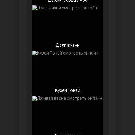
Долг жизни
Далекий город
Кузей Гюней
Ранняя пташка