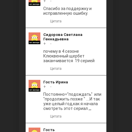
+
0
-
Между
Спасибо за поддержку и
исправленную ошибку.
Цитата
Сидорова Светлана
Геннадьевна
+
0
-
почему в 4 сезоне
Клюквенный щербет
Ветреный
заканчивается 19 серией
Цитата
Гость Ирина
+
0
-
Постоянно="подождать" или
"продолжить позже " ....И так
уже целый год,как я начала
смотреть этот сериал ,,,
Цитата
Гость