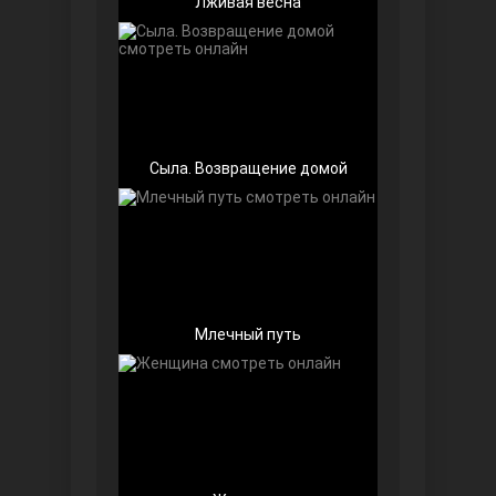
Лживая весна
Беззащитные
Сыла. Возвращение домой
Млечный путь
Игра судьбы