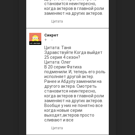
становится неинтересно,
когда актеров в главной роли
заменяют на других актеров.
Цитата
Сикрет
+
0
-
Цитата: Таня
Здравствуйте Когда выйдет
25 серия 4 сезон?
Цитата: Олег
В 20 серии Фатиха
подменили. И, теперь его роль
исполняет другой актер.
Ранее и Абдулу заменили на
другого актера. Смотреть
становится неинтересно,
когда актеров в главной роли
заменяют на других актеров.
Вообще у них не понятно все
когда новые серии
выходят,актеров просто
сливают и все
Цитата