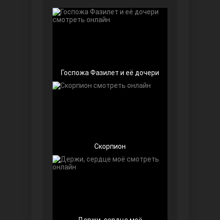
Чёрно-белая любовь
Госпожа Фазилет и её дочери
Дочь посла
Скорпион
Девушка за стеклом
Держи, сердце моё