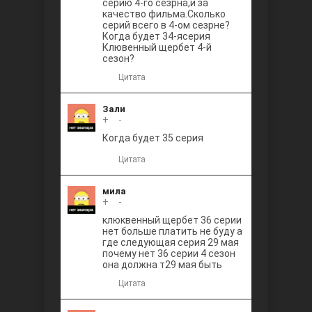
серию 4-го сезрна,и за
качество фильма.Сколько
серий всего в 4-ом сезрне?
Когда будет 34-ясерия
Клювенный щербет 4-й
сезон?
Цитата
Зали
+
0
-
Когда будет 35 серия
Цитата
мила
+
0
-
клюквенный щербет 36 серии
нет больше платить не буду а
где следующая серия 29 мая
почему нет 36 серии 4 сезон
она должна т29 мая быть
Цитата