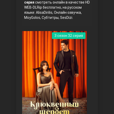
серия
смотреть онлайн в качестве HD
WEB-DLRip бесплатно, на русском
языке: AlisaDirilis, Онлайн озвучка,
MoyGolos, Субтитры, SesDizi.
3 сезон 32 серия
Три сестры
Ветреный холм