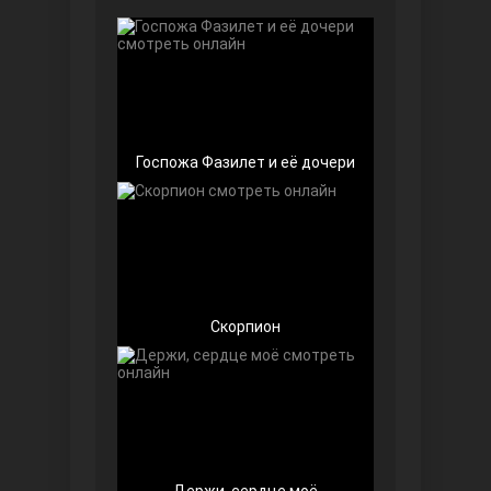
Чёрно-белая любовь
Госпожа Фазилет и её дочери
Дочь посла
Скорпион
Девушка за стеклом
Держи, сердце моё