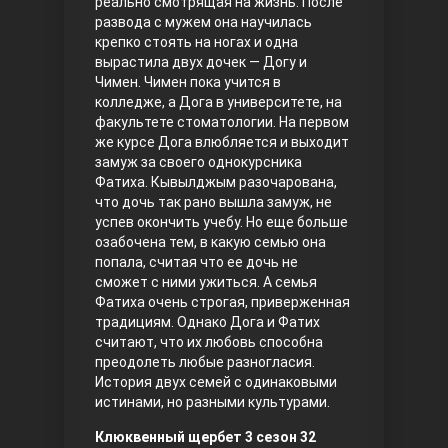
реально смотрящая на жизнь. После
развода с мужем она научилась
Правосyдие
крепко стоять на ногах и одна
вырастила двух дочек — Догу и
Чимен. Чимен пока учится в
колледже, а Дога в университете, на
факультете стоматологии. На первом
же курсе Дога влюбляется и выходит
замуж за своего однокурсника
Фатиха. Кывылджым разочарована,
что дочь так рано вышла замуж, не
успев окончить учебу. Но еще больше
Любовь напрокат
озабочена тем, в какую семью она
попала, считая что ее дочь не
сможет с ними ужиться. А семья
Фатиха очень строгая, приверженная
традициям. Однако Дога и Фатих
считают, что их любовь способна
преодолеть любые разногласия.
История двух семей с одинаковыми
истинами, но разными культурами.
Воскресший Эртугрул
Клюквенный щербет 3 сезон 32