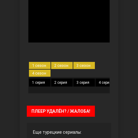
Безграничная любовь
1 сезон
2 сезон
3 сезон
4 сезон
1 серия
2 серия
3 серия
4 серия
5 серия
Красивее, чем ты
ПЛЕЕР УДАЛЁН? / ЖАЛОБА!
Еще турецкие сериалы: