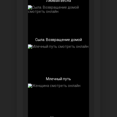
Лживая весна
Беззащитные
Сыла. Возвращение домой
Млечный путь
Игра судьбы