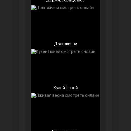
Долг жизни
Далекий город
Кузей Гюней
Ранняя пташка