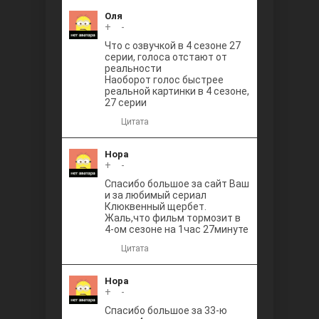
Оля
+
0
-
Что с озвучкой в 4 сезоне 27
серии, голоса отстают от
реальности
Наоборот голос быстрее
реальной картинки в 4 сезоне,
27 серии
Цитата
Нора
+
0
-
Спасибо большое за сайт Ваш
и за любимый сериал
Клюквенный щербет.
Жаль,что фильм тормозит в
4-ом сезоне на 1час 27минуте
Цитата
Нора
+
0
-
Спасибо большое за 33-ю