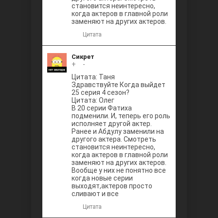
становится неинтересно,
когда актеров в главной роли
заменяют на других актеров.
Цитата
Сикрет
+
0
-
Цитата: Таня
Здравствуйте Когда выйдет
25 серия 4 сезон?
Цитата: Олег
В 20 серии Фатиха
подменили. И, теперь его роль
исполняет другой актер.
Ранее и Абдулу заменили на
другого актера. Смотреть
становится неинтересно,
когда актеров в главной роли
заменяют на других актеров.
Вообще у них не понятно все
когда новые серии
выходят,актеров просто
сливают и все
Цитата