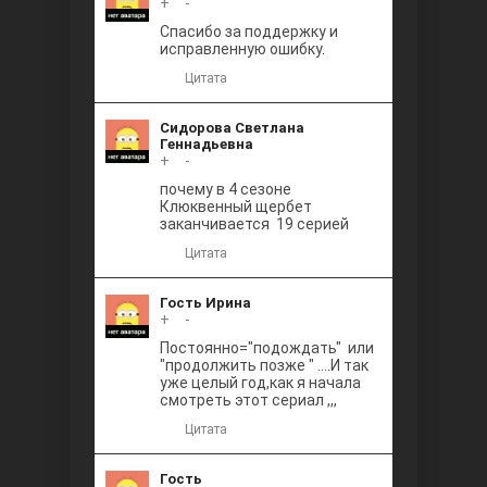
+
0
-
Между
Спасибо за поддержку и
исправленную ошибку.
Цитата
Сидорова Светлана
Геннадьевна
+
0
-
почему в 4 сезоне
Клюквенный щербет
Ветреный
заканчивается 19 серией
Цитата
Гость Ирина
+
0
-
Постоянно="подождать" или
"продолжить позже " ....И так
уже целый год,как я начала
смотреть этот сериал ,,,
Цитата
Гость