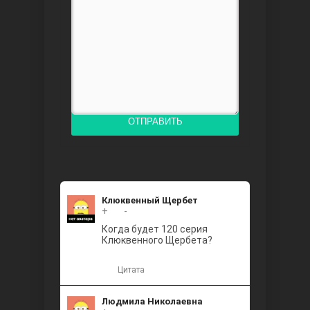
Доверенное
ОТПРАВИТЬ
Дик. ий
Клюквенный Щербет
+
+2
-
Когда будет 120 серия
Клюквенного Щербета?
Цитата
Людмила Николаевна