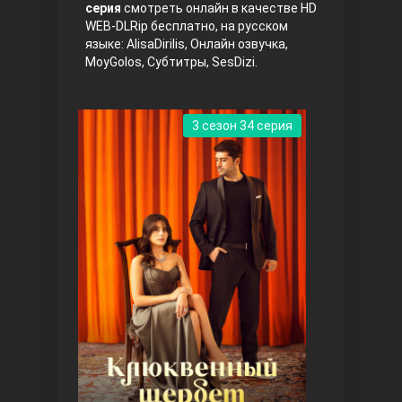
серия
смотреть онлайн в качестве HD
WEB-DLRip бесплатно, на русском
языке: AlisaDirilis, Онлайн озвучка,
MoyGolos, Субтитры, SesDizi.
3 сезон 34 серия
Три сестры
Ветреный холм