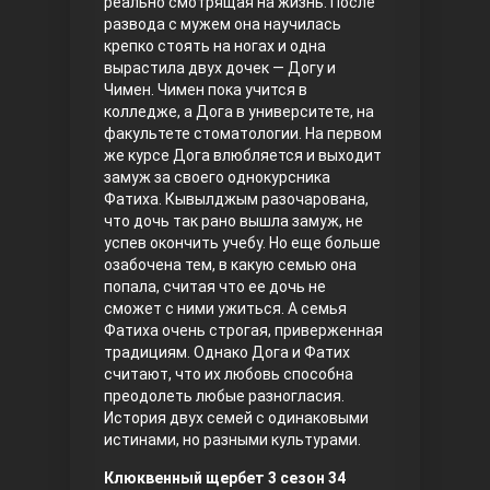
реально смотрящая на жизнь. После
развода с мужем она научилась
Правосyдие
крепко стоять на ногах и одна
вырастила двух дочек — Догу и
Чимен. Чимен пока учится в
колледже, а Дога в университете, на
факультете стоматологии. На первом
же курсе Дога влюбляется и выходит
замуж за своего однокурсника
Фатиха. Кывылджым разочарована,
что дочь так рано вышла замуж, не
успев окончить учебу. Но еще больше
Любовь напрокат
озабочена тем, в какую семью она
попала, считая что ее дочь не
сможет с ними ужиться. А семья
Фатиха очень строгая, приверженная
традициям. Однако Дога и Фатих
считают, что их любовь способна
преодолеть любые разногласия.
История двух семей с одинаковыми
истинами, но разными культурами.
Воскресший Эртугрул
Клюквенный щербет 3 сезон 34