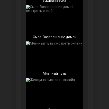
Лживая весна
Беззащитные
Сыла. Возвращение домой
Млечный путь
Игра судьбы