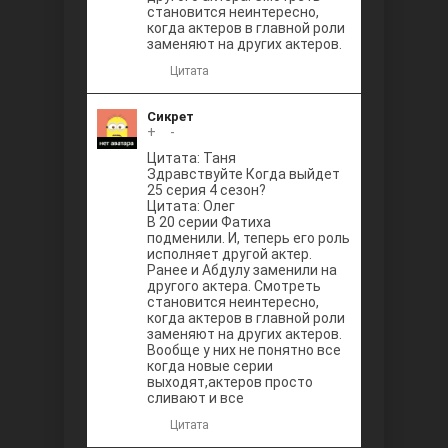
становится неинтересно,
когда актеров в главной роли
заменяют на других актеров.
Цитата
Сикрет
+
0
-
Цитата: Таня
Здравствуйте Когда выйдет
25 серия 4 сезон?
Цитата: Олег
В 20 серии Фатиха
подменили. И, теперь его роль
исполняет другой актер.
Ранее и Абдулу заменили на
другого актера. Смотреть
становится неинтересно,
когда актеров в главной роли
заменяют на других актеров.
Вообще у них не понятно все
когда новые серии
выходят,актеров просто
сливают и все
Цитата