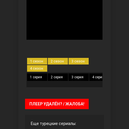
Безграничная любовь
1 сезон
2 сезон
3 сезон
4 сезон
1 серия
2 серия
3 серия
4 серия
5 серия
Красивее, чем ты
ПЛЕЕР УДАЛЁН? / ЖАЛОБА!
Еще турецкие сериалы: