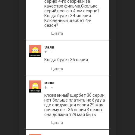
серию 4-го сезрна,и за
качество фильма.Сколько
серий всего в 4-ом сезрне?
Когда будет 34-ясерия
Клювенный щербет 4-й
сезон?
Цитата
Зали
+
0
-
Когда будет 35 серия
Цитата
мила
+
0
-
клюквенный щербет 36 серии
нет больше платить не буду а
где следующая серия 29 мая
почему нет 36 серии 4 сезон
она должна т29 мая быть
Цитата