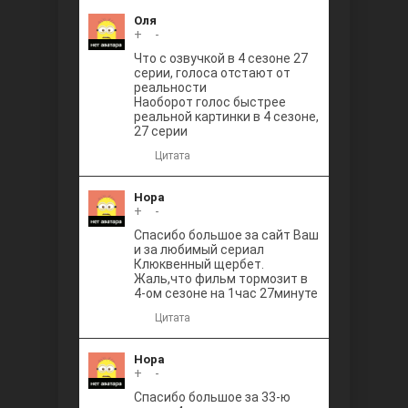
Оля
+
0
-
Что с озвучкой в 4 сезоне 27
серии, голоса отстают от
реальности
Наоборот голос быстрее
реальной картинки в 4 сезоне,
27 серии
Цитата
Нора
+
0
-
Спасибо большое за сайт Ваш
и за любимый сериал
Клюквенный щербет.
Жаль,что фильм тормозит в
4-ом сезоне на 1час 27минуте
Цитата
Нора
+
0
-
Спасибо большое за 33-ю