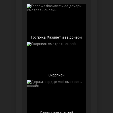
Чёрно-белая любовь
Госпожа Фазилет и её дочери
Дочь посла
Скорпион
Девушка за стеклом
Держи, сердце моё