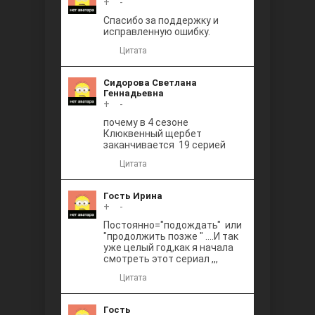
+
0
-
Между
Спасибо за поддержку и
исправленную ошибку.
Цитата
Сидорова Светлана
Геннадьевна
+
0
-
почему в 4 сезоне
Клюквенный щербет
Ветреный
заканчивается 19 серией
Цитата
Гость Ирина
+
0
-
Постоянно="подождать" или
"продолжить позже " ....И так
уже целый год,как я начала
смотреть этот сериал ,,,
Цитата
Гость