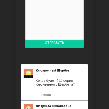
Доверенное
ОТПРАВИТЬ
Дик. ий
Клюквенный Щербет
+
+2
-
Когда будет 120 серия
Клюквенного Щербета?
Цитата
Людмила Николаевна