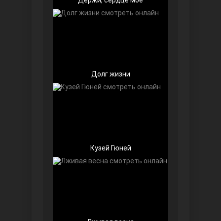
Долг жизни
Далекий город
Кузей Гюней
Ранняя пташка