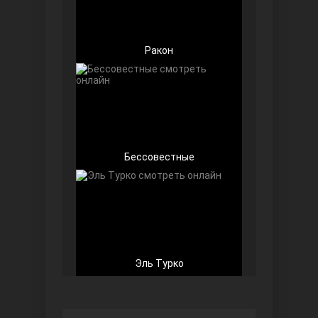
Ракон
Любовь напоказ
Бессовестные
Семья
Эль Турко