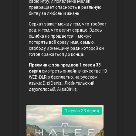
свою игру. И появление Мелек
превращает опасность в реальную
битву за любовь и жизнь.
Серхат зажат между тем, что требует
род, и тем, что велит сердце. Здесь
ошибка не прощается – можно
потерять всё сразу: имя, семью,
свободу и женщину, ради которой он
готов сражаться до конца.
Три сестры
Преемник: зов предков 1 сезон 33
серия
смотреть онлайн в качестве HD
WEB-DLRip бесплатно, на русском
языке: Dizi Denizi, Любительский
двухголосый, AlisaDirilis.
1 сезон 33 серия
Ветреный холм