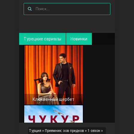
Турецкие сериалы
Новинки
Клюквенный щербет
Турция
»
Преемник: зов предков
»
1 сезон
»