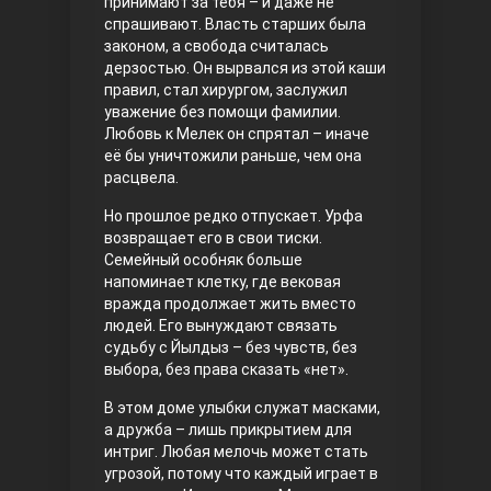
принимают за тебя – и даже не
спрашивают. Власть старших была
Правосyдие
законом, а свобода считалась
дерзостью. Он вырвался из этой каши
правил, стал хирургом, заслужил
уважение без помощи фамилии.
Любовь к Мелек он спрятал – иначе
её бы уничтожили раньше, чем она
расцвела.
Но прошлое редко отпускает. Урфа
возвращает его в свои тиски.
Любовь напрокат
Семейный особняк больше
напоминает клетку, где вековая
вражда продолжает жить вместо
людей. Его вынуждают связать
судьбу с Йылдыз – без чувств, без
выбора, без права сказать «нет».
В этом доме улыбки служат масками,
а дружба – лишь прикрытием для
интриг. Любая мелочь может стать
угрозой, потому что каждый играет в
Воскресший Эртугрул