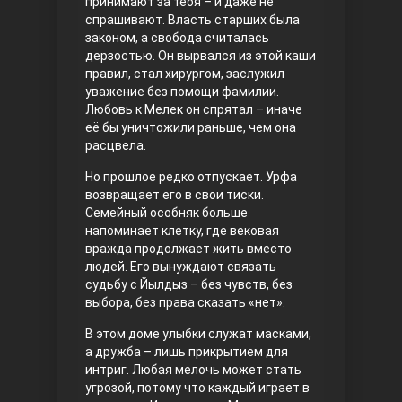
принимают за тебя – и даже не
спрашивают. Власть старших была
Правосyдие
законом, а свобода считалась
дерзостью. Он вырвался из этой каши
правил, стал хирургом, заслужил
уважение без помощи фамилии.
Любовь к Мелек он спрятал – иначе
её бы уничтожили раньше, чем она
расцвела.
Но прошлое редко отпускает. Урфа
возвращает его в свои тиски.
Любовь напрокат
Семейный особняк больше
напоминает клетку, где вековая
вражда продолжает жить вместо
людей. Его вынуждают связать
судьбу с Йылдыз – без чувств, без
выбора, без права сказать «нет».
В этом доме улыбки служат масками,
а дружба – лишь прикрытием для
интриг. Любая мелочь может стать
угрозой, потому что каждый играет в
Воскресший Эртугрул