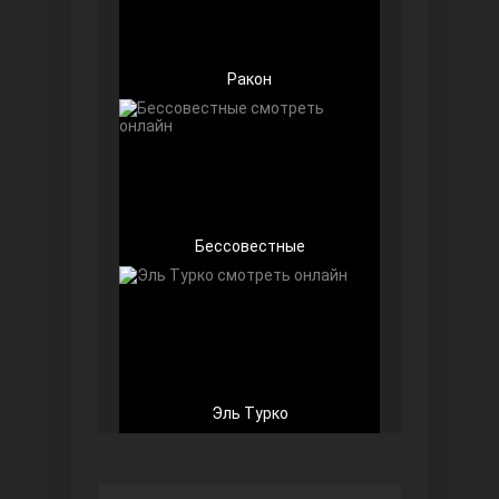
Ракон
Любовь напоказ
Бессовестные
Семья
Эль Турко