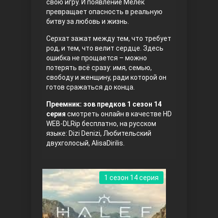
свою игру. И появление Мелек
превращает опасность в реальную
битву за любовь и жизнь.
Серхат зажат между тем, что требует
род, и тем, что велит сердце. Здесь
ошибка не прощается – можно
потерять всё сразу: имя, семью,
свободу и женщину, ради которой он
готов сражаться до конца.
Три сестры
Преемник: зов предков 1 сезон 14
серия
смотреть онлайн в качестве HD
WEB-DLRip бесплатно, на русском
языке: Dizi Denizi, Любительский
двухголосый, AlisaDirilis.
1 сезон 14 серия
Ветреный холм