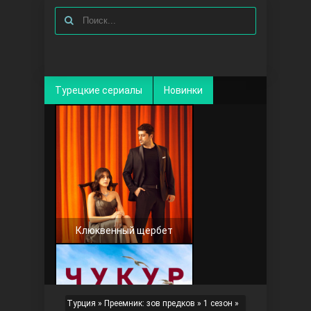
Турецкие сериалы
Новинки
Клюквенный щербет
Турция
»
Преемник: зов предков
»
1 сезон
»