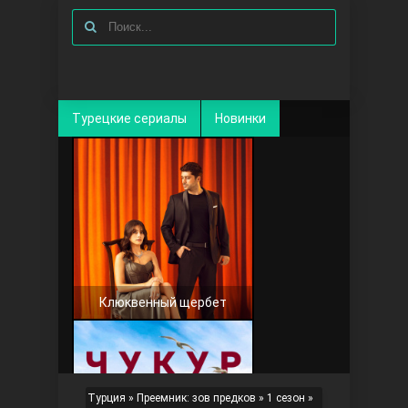
Турецкие сериалы
Новинки
Клюквенный щербет
Турция
»
Преемник: зов предков
»
1 сезон
»