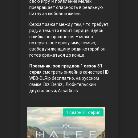
свою игру. И появление Мелек
превращает опасность в реальную
битву за любовь и жизнь.
Серхат зажат между тем, что требует
род, и тем, что велит сердце. Здесь
ошибка не прощается – можно
потерять всё сразу: имя, семью,
свободу и женщину, ради которой он
готов сражаться до конца.
Три сестры
Преемник: зов предков 1 сезон 31
серия
смотреть онлайн в качестве HD
WEB-DLRip бесплатно, на русском
языке: Dizi Denizi, Любительский
двухголосый, AlisaDirilis.
1 сезон 31 серия
Ветреный холм