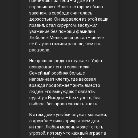
принимают за тебя – и даже не
спрашивают. Власть старших была
Правосyдие
законом, а свобода считалась
дерзостью. Он вырвался из этой каши
правил, стал хирургом, заслужил
уважение без помощи фамилии.
Любовь к Мелек он спрятал – иначе
её бы уничтожили раньше, чем она
расцвела.
Но прошлое редко отпускает. Урфа
возвращает его в свои тиски.
Любовь напрокат
Семейный особняк больше
напоминает клетку, где вековая
вражда продолжает жить вместо
людей. Его вынуждают связать
судьбу с Йылдыз – без чувств, без
выбора, без права сказать «нет».
В этом доме улыбки служат масками,
а дружба – лишь прикрытием для
интриг. Любая мелочь может стать
угрозой, потому что каждый играет в
Воскресший Эртугрул