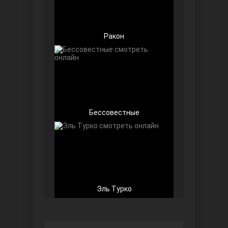
Ракон
Любовь напоказ
Бессовестные
Семья
Эль Турко