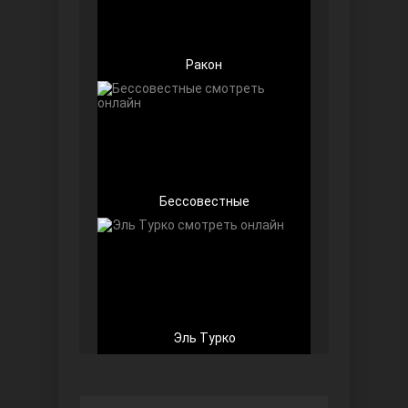
Ракон
Любовь напоказ
Бессовестные
Семья
Эль Турко