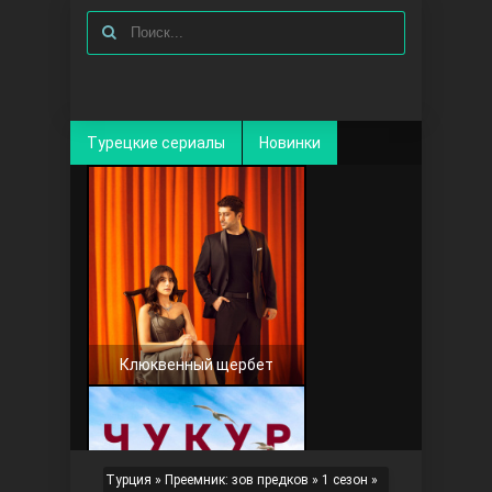
Турецкие сериалы
Новинки
Клюквенный щербет
Турция
»
Преемник: зов предков
»
1 сезон
»