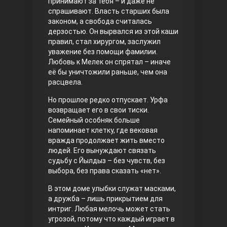
принимают за тебя – и даже не
спрашивают. Власть старших была
Правосyдие
законом, а свобода считалась
дерзостью. Он вырвался из этой каши
правил, стал хирургом, заслужил
уважение без помощи фамилии.
Любовь к Мелек он спрятал – иначе
её бы уничтожили раньше, чем она
расцвела.
Но прошлое редко отпускает. Урфа
возвращает его в свои тиски.
Любовь напрокат
Семейный особняк больше
напоминает клетку, где вековая
вражда продолжает жить вместо
людей. Его вынуждают связать
судьбу с Йылдыз – без чувств, без
выбора, без права сказать «нет».
В этом доме улыбки служат масками,
а дружба – лишь прикрытием для
интриг. Любая мелочь может стать
угрозой, потому что каждый играет в
Воскресший Эртугрул