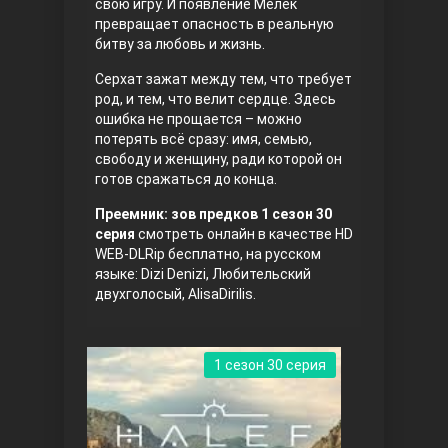
свою игру. И появление Мелек
превращает опасность в реальную
битву за любовь и жизнь.
Серхат зажат между тем, что требует
род, и тем, что велит сердце. Здесь
ошибка не прощается – можно
потерять всё сразу: имя, семью,
свободу и женщину, ради которой он
готов сражаться до конца.
Три сестры
Преемник: зов предков 1 сезон 30
серия
смотреть онлайн в качестве HD
WEB-DLRip бесплатно, на русском
языке: Dizi Denizi, Любительский
двухголосый, AlisaDirilis.
1 сезон 30 серия
Ветреный холм