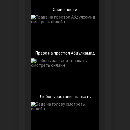
Слово чести
Чёрно-белая любовь
Права на престол Абдулхамид
Дочь посла
Любовь заставит плакать
Девушка за стеклом