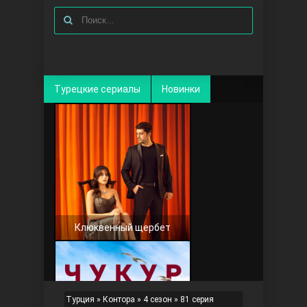
Турецкие сериалы
Новинки
Клюквенный щербет
Турция
»
Контора
»
4 сезон
» 81 серия