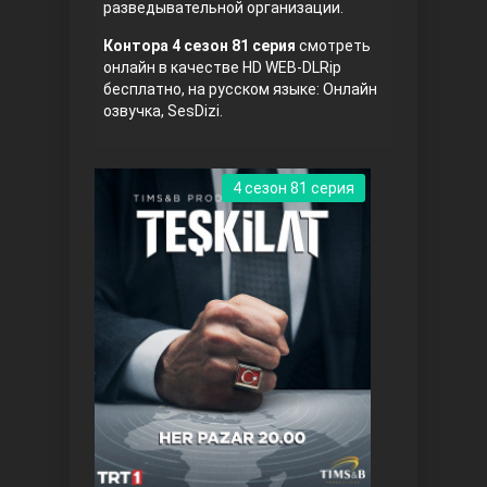
разведывательной организации.
Правосyдие
Контора 4 сезон 81 серия
смотреть
онлайн в качестве HD WEB-DLRip
бесплатно, на русском языке: Онлайн
озвучка, SesDizi.
4 сезон 81 серия
Любовь напрокат
Воскресший Эртугрул