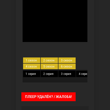
Ты назови
1 сезон
2 сезон
3 сезон
4 сезон
5 сезон
6 сезон
1 серия
2 серия
3 серия
4 серия
5 серия
Запретный плод
ПЛЕЕР УДАЛЁН? / ЖАЛОБА!