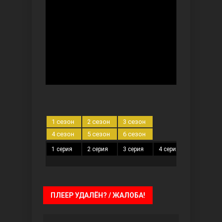
Ты назови
1 сезон
2 сезон
3 сезон
4 сезон
5 сезон
6 сезон
1 серия
2 серия
3 серия
4 серия
5 серия
Запретный плод
ПЛЕЕР УДАЛЁН? / ЖАЛОБА!