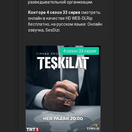
разведывательной организации.
Правосyдие
Контора 4 сезон 33 серия
смотреть
онлайн в качестве HD WEB-DLRip
бесплатно, на русском языке: Онлайн
озвучка, SesDizi.
4 сезон 33 серия
Любовь напрокат
Воскресший Эртугрул