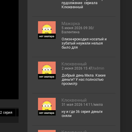
прдолжение сериала
Клюквенный
Мажорка
5 июня 2026 09:30/
Валентина
Олизе-крокодил носатый и
зубатый неужели нельзя
было для
Клюквенный
2 июня 2026 15:47/
admin
Добрый день Мила. Какие
деньги? У нас полностью
просмотр
Клюквенный
31 мая 2026 14:11/мила
ну и где 36 серия деньги
2 серия
13 серия
14 серия
15 серия
16 серия
17 серия
18 
сняли