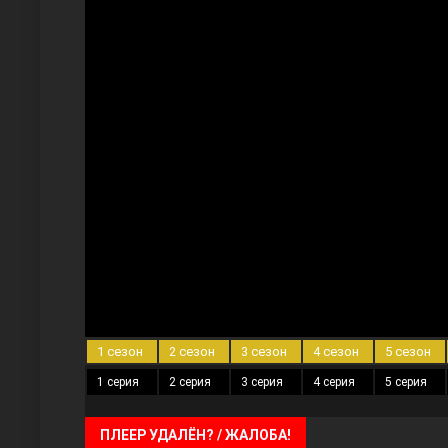
Три сестры
Ветреный холм
1 сезон
2 сезон
3 сезон
4 сезон
5 сезон
1 серия
2 серия
3 серия
4 серия
5 серия
ПЛЕЕР УДАЛЁН? / ЖАЛОБА!