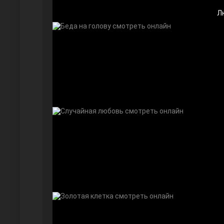
Л
Дочь посла
Девушка за стеклом