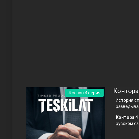
Чукур
Основание: Осман
Контора
4 сезон 4 серия
История с
разведыва
Контора 4 
русском яз
Правосyдие