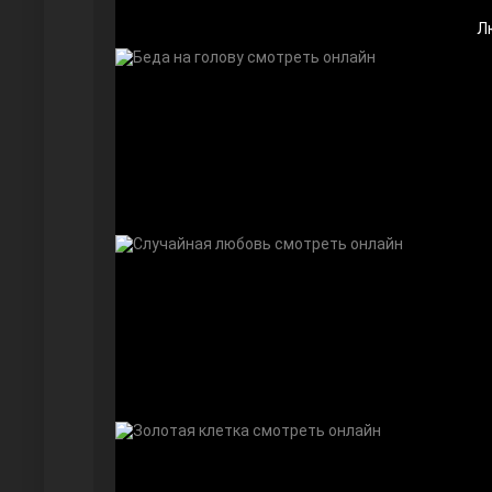
Л
Дочь посла
Девушка за стеклом