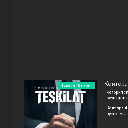
Чукур
Основание: Осман
Контора
4 сезон 10 серия
История с
разведыва
Контора 4 
русском яз
Правосyдие