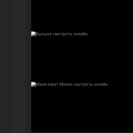
Далекий город
Ранняя пташка