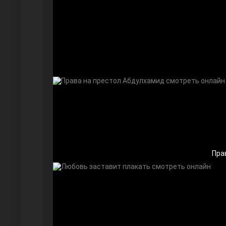
Безграничная любовь
Красивее, чем ты
Пра
Чёрно-белая любовь