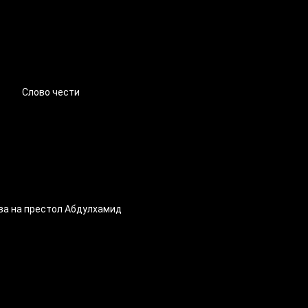
Слово чести
ва на престол Абдулхамид