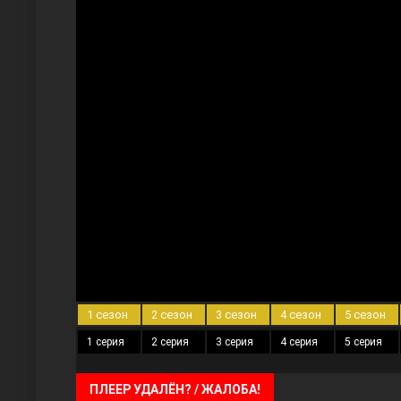
Три сестры
Ветреный холм
1 сезон
2 сезон
3 сезон
4 сезон
5 сезон
1 серия
2 серия
3 серия
4 серия
5 серия
ПЛЕЕР УДАЛЁН? / ЖАЛОБА!