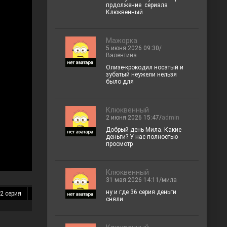
прдолжение сериала
Клюквенный
Мажорка
5 июня 2026 09:30/
Валентина
Олизе-крокодил носатый и
зубатый неужели нельзя
было для
Клюквенный
2 июня 2026 15:47/
admin
Добрый день Мила. Какие
деньги? У нас полностью
просмотр
Клюквенный
31 мая 2026 14:11/мила
ну и где 36 серия деньги
2 серия
13 серия
14 серия
15 серия
16 серия
17 серия
18 
сняли