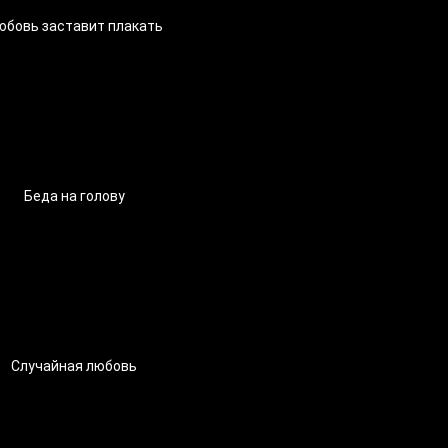
юбовь заставит плакать
Беда на голову
Случайная любовь