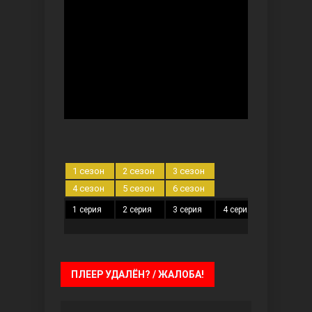
Ты назови
1 сезон
2 сезон
3 сезон
4 сезон
5 сезон
6 сезон
1 серия
2 серия
3 серия
4 серия
5 серия
Запретный плод
ПЛЕЕР УДАЛЁН? / ЖАЛОБА!