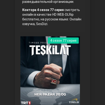
разведывательной организации.
Правосyдие
Контора 4 сезон 77 серия
смотреть
онлайн в качестве HD WEB-DLRip
бесплатно, на русском языке: Онлайн
озвучка, SesDizi.
4 сезон 77 серия
Любовь напрокат
Воскресший Эртугрул